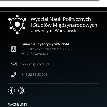
Gmach Audytoryjny WNPISM
ul. Krakowskie Przedmieście 26/28
00-927 Warszawa
wnpism@uw.edu.pl
+48 22 55 20 218
WAŻNE LINKI