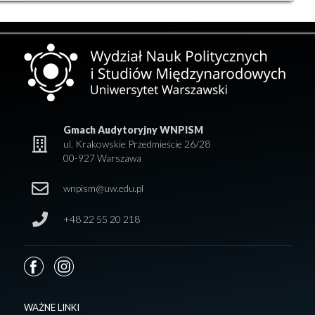
Gmach Audytoryjny WNPISM
ul. Krakowskie Przedmieście 26/28
00-927 Warszawa
wnpism@uw.edu.pl
+48 22 55 20 218
WAŻNE LINKI