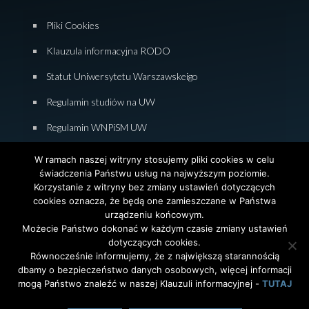
Pliki Cookies
Klauzula informacyjna RODO
Statut Uniwersytetu Warszawskeigo
Regulamin studiów na UW
Regulamin WNPiSM UW
Zasady studiowania na WNPiSM
W ramach naszej witryny stosujemy pliki cookies w celu
świadczenia Państwu usług na najwyższym poziomie.
Deklaracja dostępności WNPiSM
Korzystanie z witryny bez zmiany ustawień dotyczących
cookies oznacza, że będą one zamieszczane w Państwa
urządzeniu końcowym.
Możecie Państwo dokonać w każdym czasie zmiany ustawień
dotyczących cookies.
© 2026 Wydział Nauk Politycznych i Studiów
Równocześnie informujemy, że z największą starannością
Międzynarodowych. Uniwersytet Warszawski. All Rights
dbamy o bezpieczeństwo danych osobowych, więcej informacji
Reserved. Projekt i realizacja strony
Agencja
InterAktywni
mogą Państwo znaleźć w naszej Klauzuli informacyjnej -
TUTAJ