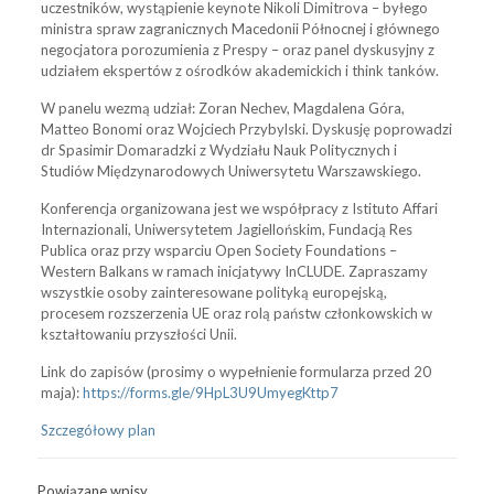
uczestników, wystąpienie keynote Nikoli Dimitrova – byłego
ministra spraw zagranicznych Macedonii Północnej i głównego
negocjatora porozumienia z Prespy – oraz panel dyskusyjny z
udziałem ekspertów z ośrodków akademickich i think tanków.
W panelu wezmą udział: Zoran Nechev, Magdalena Góra,
Matteo Bonomi oraz Wojciech Przybylski. Dyskusję poprowadzi
dr Spasimir Domaradzki z Wydziału Nauk Politycznych i
Studiów Międzynarodowych Uniwersytetu Warszawskiego.
Konferencja organizowana jest we współpracy z Istituto Affari
Internazionali, Uniwersytetem Jagiellońskim, Fundacją Res
Publica oraz przy wsparciu Open Society Foundations –
Western Balkans w ramach inicjatywy InCLUDE. Zapraszamy
wszystkie osoby zainteresowane polityką europejską,
procesem rozszerzenia UE oraz rolą państw członkowskich w
kształtowaniu przyszłości Unii.
Link do zapisów (prosimy o wypełnienie formularza przed 20
maja):
https://forms.gle/9HpL3U9UmyegKttp7
Szczegółowy plan
Powiązane wpisy