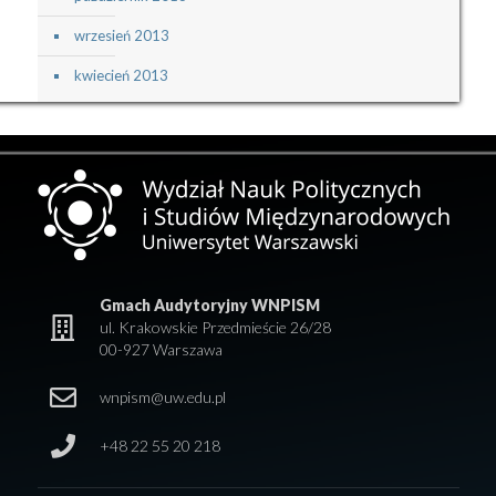
wrzesień 2013
kwiecień 2013
Gmach Audytoryjny WNPISM
ul. Krakowskie Przedmieście 26/28
00-927 Warszawa
wnpism@uw.edu.pl
+48 22 55 20 218