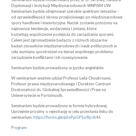
Dyplomacji i Instytucji Międzynarodowych WNPiSM UW.
Seminarium będzie obejmował szerokie spektrum tematów –
od sprawiedliwości okresu przejściowego po międzynarodowe
spory handlowe i inwestycyjne. Nacisk zostanie położony na
najnowsze tendencje, wydarzenia i zmiany, które
kształtują współczesne podejścia do zarządzania sporami.
Celem jest zgromadzenie badaczy z różnych obszarów
badań stosunków międzynarodowych i nauk politycznych w
celu wymiany spostrzeżeń na temat wspólnego problemu:
zarządzanie konfliktami i ich rozwiązywanie.
Seminarium będzie prowadzony w języku angielskim.
W seminarium weźmie udział Profesor Leïla Choukroune,
Profesor prawa międzynarodowego i Dyrektor Centrum
Doskonałości ds. Globalnej Sprawiedliwości i Praw na
Uniwersytecie w Portsmouth.
Seminarium będzie prowadzony w formie hybrydowej.
Uprzejmie prosimy o rejestrację w celu przesłania linku do
seminarium:
https://forms.gle/pbsPpi5PScrRpJ646
Program