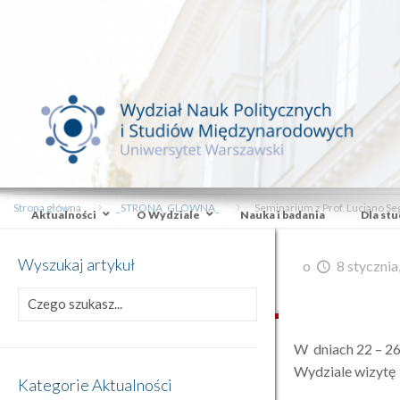
Strona główna
_STRONA_GLOWNA_
Seminarium z Prof. Luciano Seg
Aktualności
O Wydziale
Nauka i badania
Dla st
Wyszukaj artykuł
o
8 stycznia
W dniach 22 – 26
Wydziale wizytę p
Kategorie Aktualności