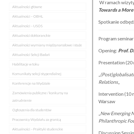
W ramach wizyty 
Aktualności główne
Towards a More V
Aktualności – OBHL
Spotkanie odbędz
Aktualności – USOS
Aktualności doktoranckie
Program seminar
Aktualności wymiany międzynarodowe i staże
Opening:
Prof. D
Aktualności Sekcji Badań
Presentation (20 
Habilitacje w toku
Komunikaty sekcji stypendialnej
„
(Post)globalisa
Relations
„
Konferencje na Wydziale
Zamówienia publiczne / konkursy na
Intervention (10 
zatrudnienie
Warsaw
Ogłoszenia dla studentów
„
New Emerging No
Pracownicy Wydziału za granicą
Philanthropic Fo
Aktualności – Praktyki studenckie
Discussion Sessio