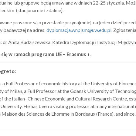
dualne lub grupowe będą umawiane w dniach 22-25 stycznia. Moż
ieckim (stacjonarnie i zdalnie).
wane proszone są o przesłanie przynajmniej na jeden dzień przed 
y badawczej na adres:
dyplomacja.wnpism@uw.edu.pl
. Zgłoszeni
i: dr Anita Budziszewska, Katedra Dyplomacji i Instytucji Międz
się w ramach programu UE – Erasmus
+.
egreto:
s a Full Professor of economic history at the University of Floren
y of Milan, a Full Professor at the Gdansk University of Technolo
 of the Italian- Chinese Economic and Cultural Research Centre, est
niversity. He has been a visiting professor at many international u
 Maison des Sciences de L’homme in Bordeaux (France), and since