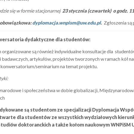
zie się w formie stacjonarnej
23 stycznia (czwartek) o godz. 1
t obowiązkowa:
dyplomacja.wnpism@uw.edu.pl
.
Zgłoszenia są 
nwersatoria dydaktyczne dla studentów:
 organizowane są również indywidualne konsultacje dla stude
i badawczych, artykułów, projektów tworzonych w ramach kół na
konwersatorium/seminarium na temat projektu.
tyki:
ynarodowe i społeczeństwa w dobie globalizacji, Międzynarodowa
ch
dykowane są studentom ze specjalizacji Dyplomacja Współ
otwarte dla studentów ze wszystkich wydziałowych kierunkó
 studiów doktoranckich a także kołom naukowym WNPiSM UW