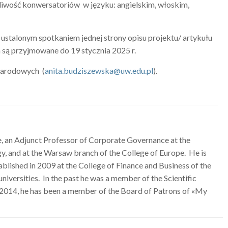
liwość konwersatoriów w języku: angielskim, włoskim,
ustalonym spotkaniem jednej strony opisu projektu/ artykułu
a są przyjmowane do 19 stycznia 2025 r.
ynarodowych (
anita.budziszewska@uw.edu.pl
).
ce, an Adjunct Professor of Corporate Governance at the
gy, and at the Warsaw branch of the College of Europe. He is
ablished in 2009 at the College of Finance and Business of the
niversities. In the past he was a member of the Scientific
 2014, he has been a member of the Board of Patrons of «My