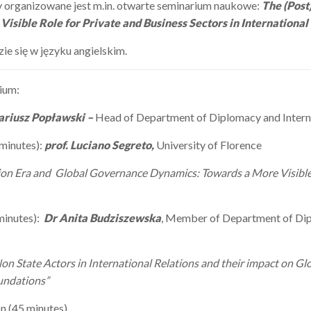
organizowane jest m.in. otwarte seminarium naukowe:
The (Post
isible Role for Private and Business Sectors in International 
ie się w języku angielskim.
ium:
ariusz Popławski –
Head of Department of Diplomacy and Intern
minutes):
prof. Luciano Segreto,
University of Florence
tion Era and Global Governance Dynamics: T
owards a More Visible 
minutes):
Dr Anita Budziszewska
, Member of Department of Dip
n State Actors in International Relations and their impact on G
undations”
n (45 minutes)