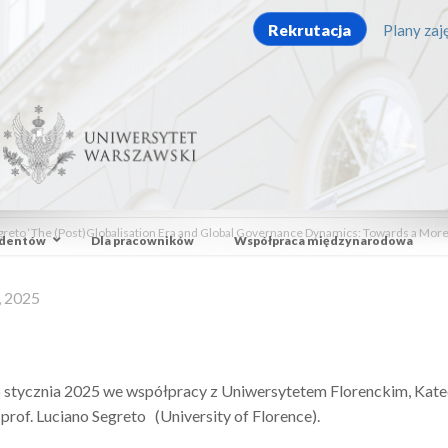
Rekrutacja
Plany zaję
reto ‘The (Post)Globalisation Era and Global Governance Dynamics: Towards a More Vi
udentów
Dla pracowników
Współpraca międzynarodowa
, 2025
 stycznia 2025 we współpracy z Uniwersytetem Florenckim, Kated
rof. Luciano Segreto (University of Florence).