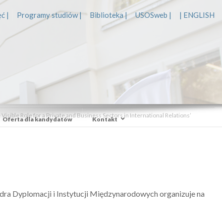
ć |
Programy studiów |
Biblioteka |
USOSweb |
| ENGLISH
sible Role for a Private and Business Sectors in International Relations’
Oferta dla kandydatów
Kontakt
ra Dyplomacji i Instytucji Międzynarodowych organizuje na