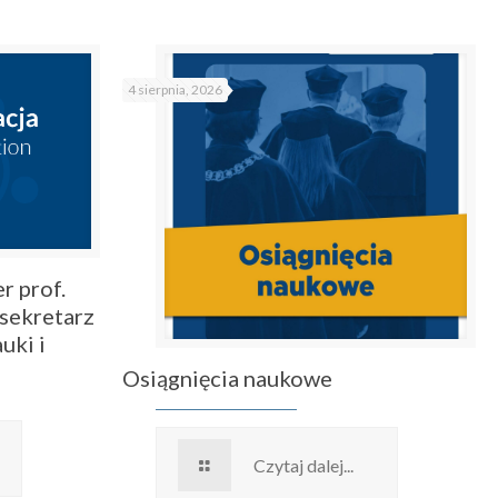
4 sierpnia, 2026
r prof.
sekretarz
uki i
Osiągnięcia naukowe
Czytaj dalej...