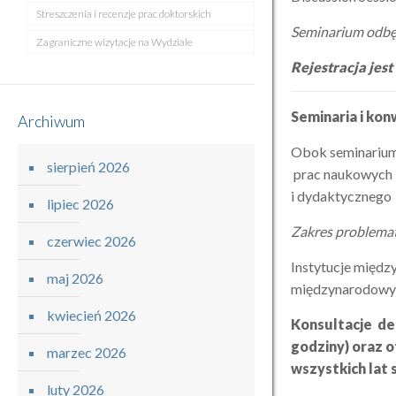
Streszczenia i recenzje prac doktorskich
Seminarium odbęd
Zagraniczne wizytacje na Wydziale
Rejestracja jes
Seminaria i ko
Archiwum
Obok seminarium
sierpień 2026
prac naukowych 
i dydaktycznego 
lipiec 2026
Zakres problema
czerwiec 2026
Instytucje międz
maj 2026
międzynarodowy
kwiecień 2026
Konsultacje de
godziny) oraz 
marzec 2026
wszystkich lat
luty 2026