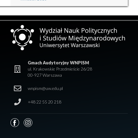
Gmach Audytoryjny WNPISM
ul. Krakowskie Przedmieście 26/28
00-927 Warszawa
wnpism@uw.edu.pl
+48 22 55 20 218