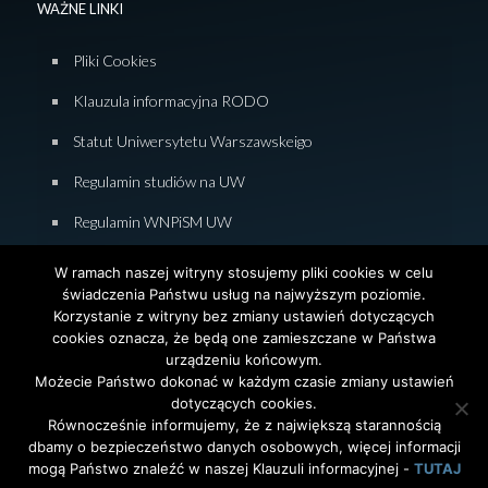
WAŻNE LINKI
Pliki Cookies
Klauzula informacyjna RODO
Statut Uniwersytetu Warszawskeigo
Regulamin studiów na UW
Regulamin WNPiSM UW
Zasady studiowania na WNPiSM
W ramach naszej witryny stosujemy pliki cookies w celu
świadczenia Państwu usług na najwyższym poziomie.
Deklaracja dostępności WNPiSM
Korzystanie z witryny bez zmiany ustawień dotyczących
cookies oznacza, że będą one zamieszczane w Państwa
urządzeniu końcowym.
Możecie Państwo dokonać w każdym czasie zmiany ustawień
dotyczących cookies.
© 2026 Wydział Nauk Politycznych i Studiów
Równocześnie informujemy, że z największą starannością
Międzynarodowych. Uniwersytet Warszawski. All Rights
dbamy o bezpieczeństwo danych osobowych, więcej informacji
Reserved. Projekt i realizacja strony
Agencja
InterAktywni
mogą Państwo znaleźć w naszej Klauzuli informacyjnej -
TUTAJ