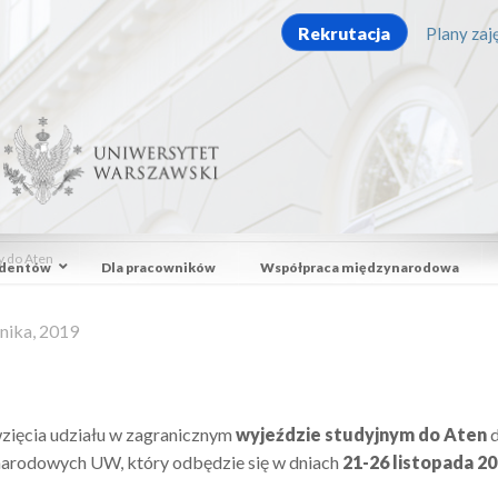
Rekrutacja
Plany zaję
y do Aten
udentów
Dla pracowników
Współpraca międzynarodowa
nika, 2019
zięcia udziału w zagranicznym
wyjeździe studyjnym do Aten
arodowych UW, który odbędzie się w dniach
21-26 listopada 2