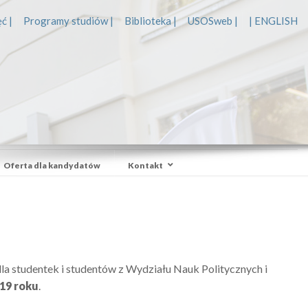
ć |
Programy studiów |
Biblioteka |
USOSweb |
| ENGLISH
Oferta dla kandydatów
Kontakt
dla studentek i studentów z Wydziału Nauk Politycznych i
019 roku
.