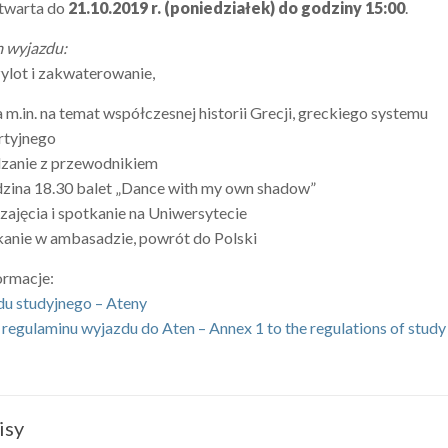
otwarta do
21.10.2019 r. (poniedziałek) do godziny 15:00
.
 wyjazdu:
zylot i zakwaterowanie,
ia m.in. na temat współczesnej historii Grecji, greckiego systemu
artyjnego
dzanie z przewodnikiem
odzina 18.30 balet „Dance with my own shadow”
 zajęcia i spotkanie na Uniwersytecie
kanie w ambasadzie, powrót do Polski
ormacje:
u studyjnego – Ateny
 regulaminu wyjazdu do Aten – Annex 1 to the regulations of study 
isy