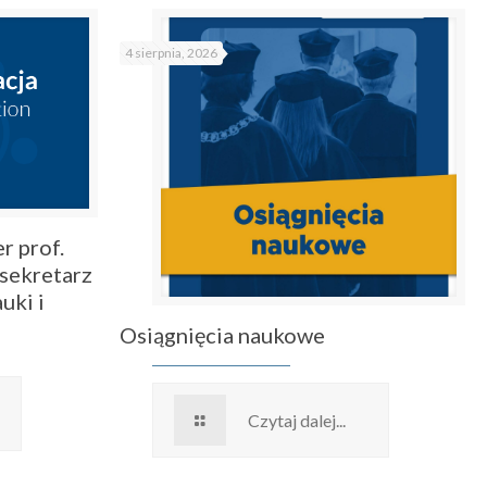
4 sierpnia, 2026
r prof.
sekretarz
uki i
Osiągnięcia naukowe
Czytaj dalej...