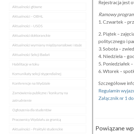
Rejestracja jest 
Aktualności główne
Ramowy program
Aktualności – OBHL
1. Czwartek – pr
Aktualności – USOS
2. Piątek – zajęc
Aktualności doktoranckie
politycznego i p
Aktualności wymiany międzynarodowe i staże
3. Sobota – zwie
Aktualności Sekcji Badań
4. Niedziela – g
5. Poniedziałek –
Habilitacje w toku
6. Wtorek – spot
Komunikaty sekcji stypendialnej
Szczegółowe inf
Konferencje na Wydziale
Regulamin wyjazd
Zamówienia publiczne / konkursy na
Załącznik nr 1 do
zatrudnienie
Ogłoszenia dla studentów
Pracownicy Wydziału za granicą
Powiązane wp
Aktualności – Praktyki studenckie