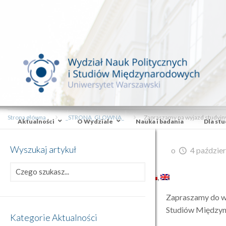
Strona główna
_STRONA_GLOWNA_
Zapraszamy na wyjazd studyjn
Aktualności
O Wydziale
Nauka i badania
Dla st
Wyszukaj artykuł
o
4 paździer
Zapraszamy do w
Studiów Międzyn
Kategorie Aktualności