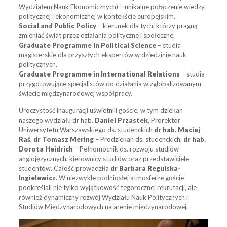
Wydziałem Nauk Ekonomicznych) – unikalne połączenie wiedzy
politycznej i ekonomicznej w kontekście europejskim,
Social and Public Policy
– kierunek dla tych, którzy pragną
zmieniać świat przez działania polityczne i społeczne,
Graduate Programme in Political Science
– studia
magisterskie dla przyszłych ekspertów w dziedzinie nauk
politycznych,
Graduate Programme in International Relations
– studia
przygotowujące specjalistów do działania w zglobalizowanym
świecie międzynarodowej współpracy.
Uroczystość inauguracji uświetnili goście, w tym dziekan
naszego wydziału dr hab.
Daniel Przastek
, Prorektor
Uniwersytetu Warszawskiego ds. studenckich
dr hab. Maciej
Raś
,
dr Tomasz Mering
– Prodziekan ds. studenckich,
dr hab.
Dorota Heidrich
– Pełnomocnik ds. rozwoju studiów
anglojęzycznych, kierownicy studiów oraz przedstawiciele
studentów. Całość prowadziła
dr Barbara Regulska-
Ingielewicz
. W niezwykle podniosłej atmosferze goście
podkreślali nie tylko wyjątkowość tegorocznej rekrutacji, ale
również dynamiczny rozwój Wydziału Nauk Politycznych i
Studiów Międzynarodowych na arenie międzynarodowej.