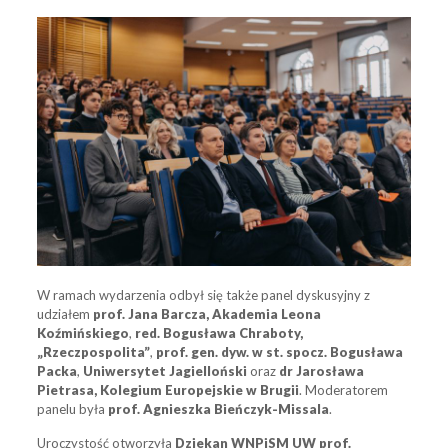
W ramach wydarzenia odbył się także panel dyskusyjny z
udziałem
prof. Jana Barcza, Akademia Leona
Koźmińskiego
,
red. Bogusława Chraboty,
„Rzeczpospolita”
,
prof. gen. dyw. w st. spocz. Bogusława
Packa
,
Uniwersytet Jagielloński
oraz
dr Jarosława
Pietrasa, Kolegium Europejskie w Brugii
. Moderatorem
panelu była
prof. Agnieszka Bieńczyk-Missala
.
Uroczystość otworzyła
Dziekan WNPiSM UW prof.