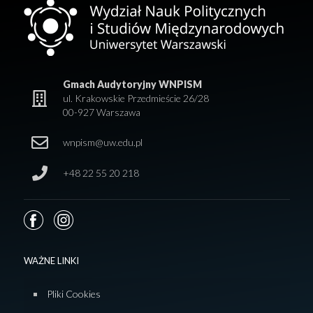
Gmach Audytoryjny WNPISM
ul. Krakowskie Przedmieście 26/28
00-927 Warszawa
wnpism@uw.edu.pl
+48 22 55 20 218
WAŻNE LINKI
Pliki Cookies