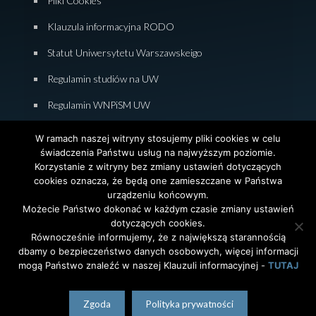
Pliki Cookies
Klauzula informacyjna RODO
Statut Uniwersytetu Warszawskeigo
Regulamin studiów na UW
Regulamin WNPiSM UW
Zasady studiowania na WNPiSM
W ramach naszej witryny stosujemy pliki cookies w celu
świadczenia Państwu usług na najwyższym poziomie.
Deklaracja dostępności WNPiSM
Korzystanie z witryny bez zmiany ustawień dotyczących
cookies oznacza, że będą one zamieszczane w Państwa
urządzeniu końcowym.
Możecie Państwo dokonać w każdym czasie zmiany ustawień
dotyczących cookies.
© 2026 Wydział Nauk Politycznych i Studiów
Równocześnie informujemy, że z największą starannością
Międzynarodowych. Uniwersytet Warszawski. All Rights
dbamy o bezpieczeństwo danych osobowych, więcej informacji
Reserved. Projekt i realizacja strony
Agencja
InterAktywni
mogą Państwo znaleźć w naszej Klauzuli informacyjnej -
TUTAJ
polski
English
(
angielski
)
Zgoda
Polityka prywatności