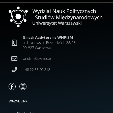
Gmach Audytoryjny WNPISM
ul. Krakowskie Przedmieście 26/28
00-927 Warszawa
wnpism@uw.edu.pl
+48 22 55 20 218
WAŻNE LINKI