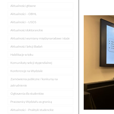
Aktualności główne
Aktualności – OBHL
Aktualności – USOS
Aktualności doktoranckie
Aktualności wymiany międzynarodowe i staże
Aktualności Sekcji Badań
Habilitacje w toku
Komunikaty sekcji stypendialnej
Konferencje na Wydziale
Zamówienia publiczne / konkursy na
zatrudnienie
Ogłoszenia dla studentów
Pracownicy Wydziału za granicą
Aktualności – Praktyki studenckie