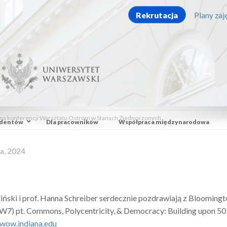
Rekrutacja
Plany zaję
a konferencji Warsztatu Ostrom w Stanach Zjednoczonych
udentów
Dla pracowników
Współpraca międzynarodowa
a, 2024
eliński i prof. Hanna Schreiber serdecznie pozdrawiają z Bloomin
) pt. Commons, Polycentricity, & Democracy: Building upon 50
wow.indiana.edu