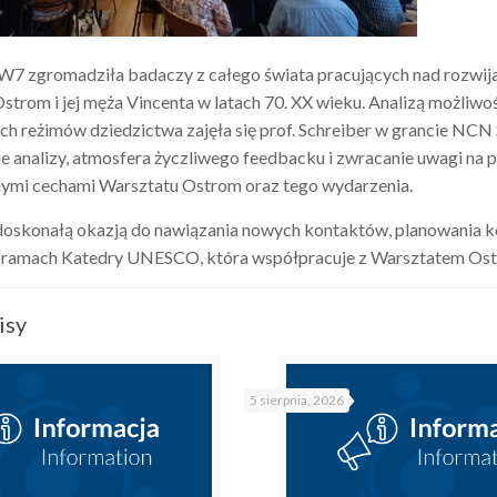
7 zgromadziła badaczy z całego świata pracujących nad rozwij
 Ostrom i jej męża Vincenta w latach 70. XX wieku. Analizą możli
 reżimów dziedzictwa zajęła się prof. Schreiber w grancie NCN 
ne analizy, atmosfera życzliwego feedbacku i zwracanie uwagi na
nymi cechami Warsztatu Ostrom oraz tego wydarzenia.
doskonałą okazją do nawiązania nowych kontaktów, planowania 
ramach Katedry UNESCO, która współpracuje z Warsztatem Os
isy
5 sierpnia, 2026