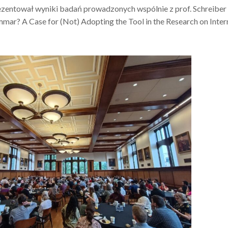
prezentował wyniki badań prowadzonych wspólnie z prof. Schreiber
mmar? A Case for (Not) Adopting the Tool in the Research on Inter