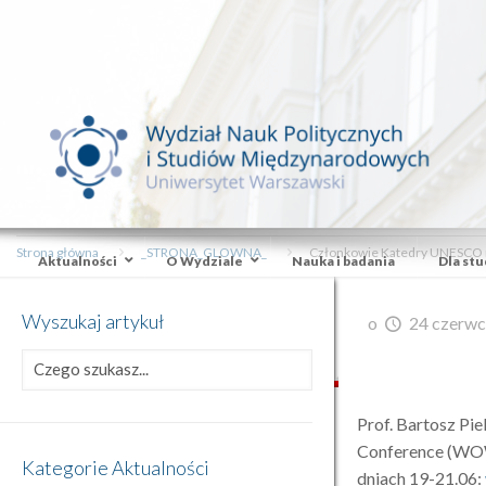
Strona główna
_STRONA_GLOWNA_
Członkowie Katedry UNESCO n
Aktualności
O Wydziale
Nauka i badania
Dla st
Wyszukaj artykuł
o
24 czerwc
Prof. Bartosz Pi
Conference (WOW7
Kategorie Aktualności
dniach 19-21.06: