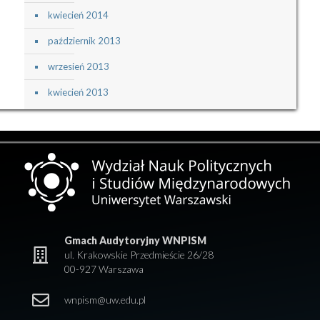
kwiecień 2014
październik 2013
wrzesień 2013
kwiecień 2013
Gmach Audytoryjny WNPISM
ul. Krakowskie Przedmieście 26/28
00-927 Warszawa
wnpism@uw.edu.pl