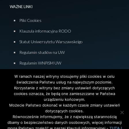
WAŻNE LINKI
Pliki Cookies
Klauzula informacyjna RODO
Statut Uniwersytetu Warszawskeigo
Regulamin studiów na UW
Regulamin WNPiSM UW
Zasady studiowania na WNPiSM
W ramach naszej witryny stosujemy pliki cookies w celu
świadczenia Państwu usług na najwyższym poziomie.
Deklaracja dostępności WNPiSM
Korzystanie z witryny bez zmiany ustawień dotyczących
cookies oznacza, że będą one zamieszczane w Państwa
urządzeniu końcowym.
Możecie Państwo dokonać w każdym czasie zmiany ustawień
dotyczących cookies.
© 2026 Wydział Nauk Politycznych i Studiów
Równocześnie informujemy, że z największą starannością
Międzynarodowych. Uniwersytet Warszawski. All Rights
dbamy o bezpieczeństwo danych osobowych, więcej informacji
Reserved. Projekt i realizacja strony
Agencja
InterAktywni
mogą Państwo znaleźć w naszej Klauzuli informacyjnej -
TUTAJ