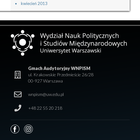
kwiecień 2013
Gmach Audytoryjny WNPISM
ul. Krakowskie Przedmieście 26/28
00-927 Warszawa
wnpism@uw.edu.pl
+48 22 55 20 218