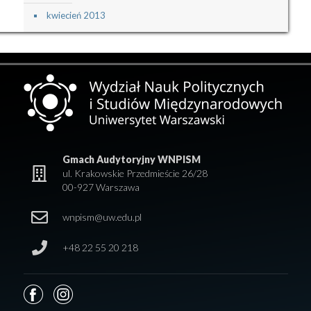
kwiecień 2013
Gmach Audytoryjny WNPISM
ul. Krakowskie Przedmieście 26/28
00-927 Warszawa
wnpism@uw.edu.pl
+48 22 55 20 218