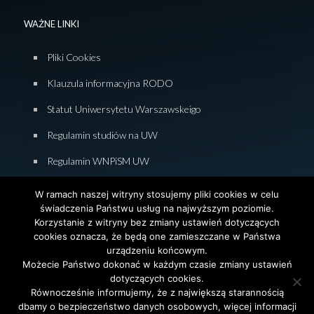
WAŻNE LINKI
Pliki Cookies
Klauzula informacyjna RODO
Statut Uniwersytetu Warszawskeigo
Regulamin studiów na UW
Regulamin WNPiSM UW
Zasady studiowania na WNPiSM
W ramach naszej witryny stosujemy pliki cookies w celu
świadczenia Państwu usług na najwyższym poziomie.
Deklaracja dostępności WNPiSM
Korzystanie z witryny bez zmiany ustawień dotyczących
cookies oznacza, że będą one zamieszczane w Państwa
urządzeniu końcowym.
Możecie Państwo dokonać w każdym czasie zmiany ustawień
dotyczących cookies.
© 2026 Wydział Nauk Politycznych i Studiów
Równocześnie informujemy, że z największą starannością
Międzynarodowych. Uniwersytet Warszawski. All Rights
dbamy o bezpieczeństwo danych osobowych, więcej informacji
Reserved. Projekt i realizacja strony
Agencja
InterAktywni