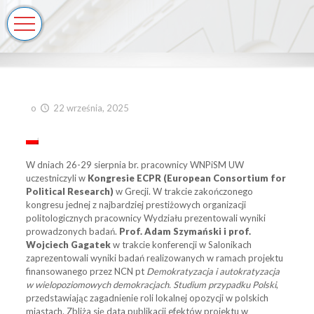
o
22 września, 2025
W dniach 26-29 sierpnia br. pracownicy WNPiSM UW
uczestniczyli w
Kongresie ECPR (European Consortium for
Political Research)
w Grecji. W trakcie zakończonego
kongresu jednej z najbardziej prestiżowych organizacji
politologicznych pracownicy Wydziału prezentowali wyniki
prowadzonych badań.
Prof. Adam Szymański i prof.
Wojciech Gagatek
w trakcie konferencji w Salonikach
zaprezentowali wyniki badań realizowanych w ramach projektu
finansowanego przez NCN pt
Demokratyzacja i autokratyzacja
w wielopoziomowych demokracjach. Studium przypadku Polski
,
przedstawiając zagadnienie roli lokalnej opozycji w polskich
miastach. Zbliża się data publikacji efektów projektu w