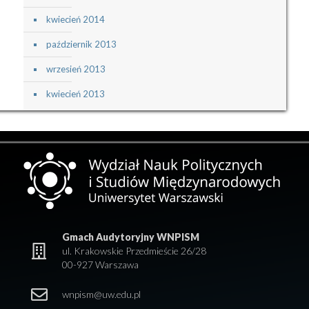
kwiecień 2014
październik 2013
wrzesień 2013
kwiecień 2013
Gmach Audytoryjny WNPISM
ul. Krakowskie Przedmieście 26/28
00-927 Warszawa
wnpism@uw.edu.pl