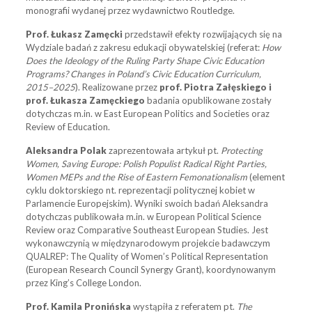
monografii wydanej przez wydawnictwo Routledge.
Prof. Łukasz Zamęcki
przedstawił efekty rozwijających się na
Wydziale badań z zakresu edukacji obywatelskiej (referat:
How
Does the Ideology of the Ruling Party Shape Civic Education
Programs? Changes in Poland’s Civic Education Curriculum,
2015–2025
). Realizowane przez
prof. Piotra Załęskiego i
prof. Łukasza Zamęckiego
badania opublikowane zostały
dotychczas m.in. w East European Politics and Societies oraz
Review of Education.
Aleksandra Polak
zaprezentowała artykuł pt.
Protecting
Women, Saving Europe: Polish Populist Radical Right Parties,
Women MEPs and the Rise of Eastern Femonationalism
(element
cyklu doktorskiego nt. reprezentacji politycznej kobiet w
Parlamencie Europejskim). Wyniki swoich badań Aleksandra
dotychczas publikowała m.in. w European Political Science
Review oraz Comparative Southeast European Studies. Jest
wykonawczynią w międzynarodowym projekcie badawczym
QUALREP: The Quality of Women’s Political Representation
(European Research Council Synergy Grant), koordynowanym
przez King’s College London.
Prof. Kamila Pronińska
wystąpiła z referatem pt.
The