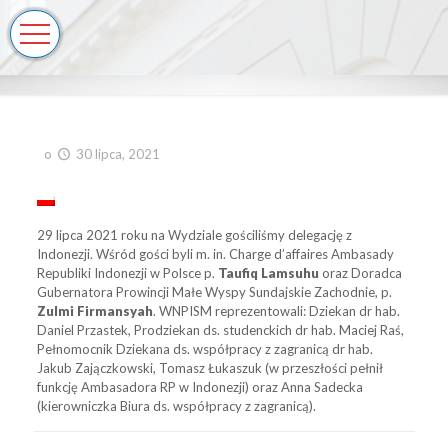
o
30 lipca, 2021
29 lipca 2021 roku na Wydziale gościliśmy delegację z
Indonezji. Wśród gości byli m. in. Charge d’affaires Ambasady
Republiki Indonezji w Polsce p.
Taufiq Lamsuhu
oraz Doradca
Gubernatora Prowincji Małe Wyspy Sundajskie Zachodnie, p.
Zulmi Firmansyah
. WNPISM reprezentowali: Dziekan dr hab.
Daniel Przastek, Prodziekan ds. studenckich dr hab. Maciej Raś,
Pełnomocnik Dziekana ds. współpracy z zagranicą dr hab.
Jakub Zajączkowski, Tomasz Łukaszuk (w przeszłości pełnił
funkcję Ambasadora RP w Indonezji) oraz Anna Sadecka
(kierowniczka Biura ds. współpracy z zagranicą).