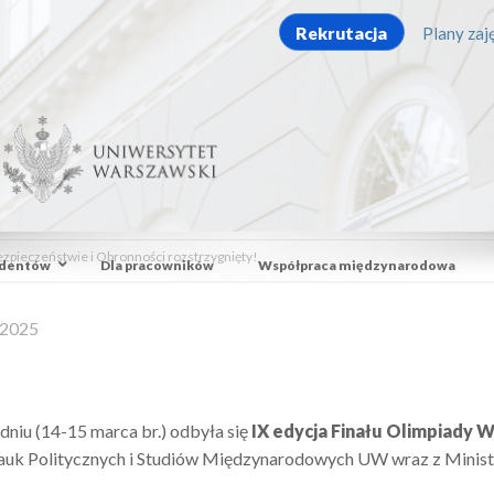
Rekrutacja
Plany zaję
ezpieczeństwie i Obronności rozstrzygnięty!
udentów
Dla pracowników
Współpraca międzynarodowa
 2025
niu (14-15 marca br.) odbyła się
IX edycja Finału Olimpiady 
auk Politycznych i Studiów Międzynarodowych UW wraz z Minis