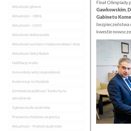
Finał Olimpiady 
Aktualności główne
Gawkowskim
,
D
Aktualności – OBHL
Gabinetu Komen
bezpieczeństwa o
Aktualności – USOS
kwestie nowoczes
Aktualności doktoranckie
Aktualności wymiany międzynarodowe i staże
Aktualności Sekcji Badań
Habilitacje w toku
Komunikaty sekcji stypendialnej
Konferencje na Wydziale
Zamówienia publiczne / konkursy na
zatrudnienie
Ogłoszenia dla studentów
Pracownicy Wydziału za granicą
Aktualności – Praktyki studenckie