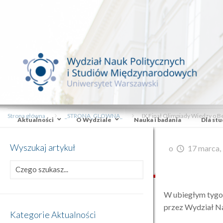
Strona główna
_STRONA_GLOWNA_
IX Finał Olimpiady Wiedzy o B
Aktualności
O Wydziale
Nauka i badania
Dla st
Wyszukaj artykuł
o
17 marca,
W ubiegłym tygod
przez Wydział N
Kategorie Aktualności