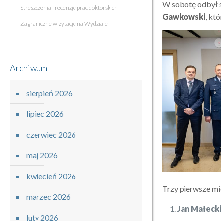
W sobotę odbył s
Streszczenia i recenzje prac doktorskich
Gawkowski
, kt
Zagraniczne wizytacje na Wydziale
Archiwum
sierpień 2026
lipiec 2026
czerwiec 2026
maj 2026
kwiecień 2026
Trzy pierwsze mi
marzec 2026
Jan Małeck
luty 2026