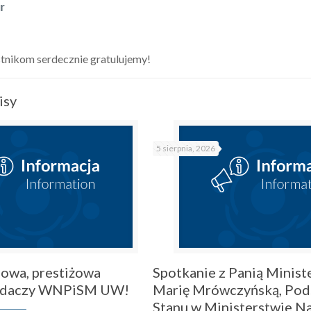
r
a
tnikom serdecznie gratulujemy!
isy
5 sierpnia, 2026
owa, prestiżowa
Spotkanie z Panią Ministe
badaczy WNPiSM UW!
Marię Mrówczyńską, Pod
Stanu w Ministerstwie Na