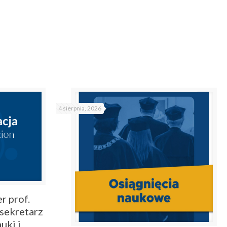
4 sierpnia, 2026
r prof.
sekretarz
uki i