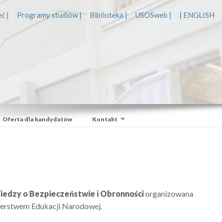
ć |
Programy studiów |
Biblioteka |
USOSweb |
| ENGLISH
Oferta dla kandydatów
Kontakt
Wiedzy o Bezpieczeństwie i Obronności
organizowana
terstwem Edukacji Narodowej.