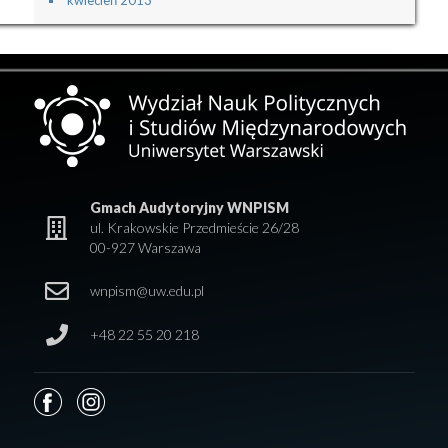
Gmach Audytoryjny WNPISM
ul. Krakowskie Przedmieście 26/28
00-927 Warszawa
wnpism@uw.edu.pl
+48 22 55 20 218