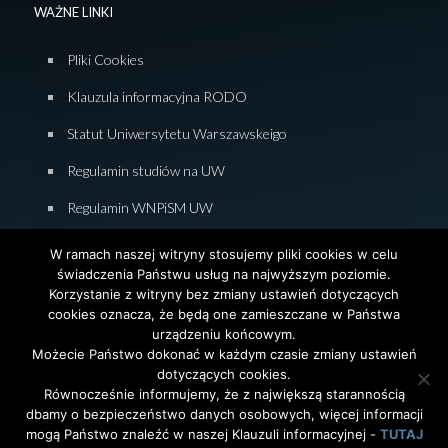
WAŻNE LINKI
Pliki Cookies
Klauzula informacyjna RODO
Statut Uniwersytetu Warszawskeigo
Regulamin studiów na UW
Regulamin WNPiSM UW
Zasady studiowania na WNPiSM
W ramach naszej witryny stosujemy pliki cookies w celu
świadczenia Państwu usług na najwyższym poziomie.
Deklaracja dostępności WNPiSM
Korzystanie z witryny bez zmiany ustawień dotyczących
cookies oznacza, że będą one zamieszczane w Państwa
urządzeniu końcowym.
Możecie Państwo dokonać w każdym czasie zmiany ustawień
dotyczących cookies.
© 2026 Wydział Nauk Politycznych i Studiów
Równocześnie informujemy, że z największą starannością
Międzynarodowych. Uniwersytet Warszawski. All Rights
dbamy o bezpieczeństwo danych osobowych, więcej informacji
Reserved. Projekt i realizacja strony
Agencja
InterAktywni
mogą Państwo znaleźć w naszej Klauzuli informacyjnej -
TUTAJ