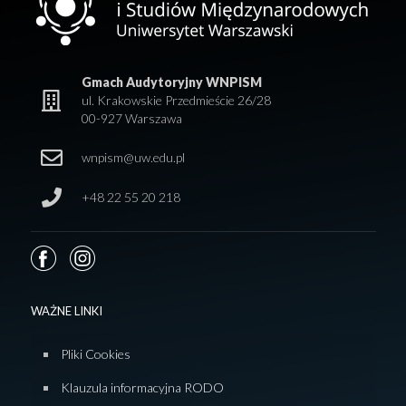
Gmach Audytoryjny WNPISM
ul. Krakowskie Przedmieście 26/28
00-927 Warszawa
wnpism@uw.edu.pl
+48 22 55 20 218
WAŻNE LINKI
Pliki Cookies
Klauzula informacyjna RODO