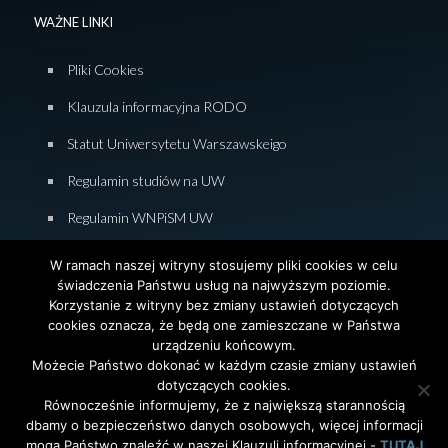
WAŻNE LINKI
Pliki Cookies
Klauzula informacyjna RODO
Statut Uniwersytetu Warszawskeigo
Regulamin studiów na UW
Regulamin WNPiSM UW
Zasady studiowania na WNPiSM
W ramach naszej witryny stosujemy pliki cookies w celu
świadczenia Państwu usług na najwyższym poziomie.
Deklaracja dostępności WNPiSM
Korzystanie z witryny bez zmiany ustawień dotyczących
cookies oznacza, że będą one zamieszczane w Państwa
urządzeniu końcowym.
Możecie Państwo dokonać w każdym czasie zmiany ustawień
dotyczących cookies.
© 2026 Wydział Nauk Politycznych i Studiów
Równocześnie informujemy, że z największą starannością
Międzynarodowych. Uniwersytet Warszawski. All Rights
dbamy o bezpieczeństwo danych osobowych, więcej informacji
Reserved. Projekt i realizacja strony
Agencja
InterAktywni
mogą Państwo znaleźć w naszej Klauzuli informacyjnej -
TUTAJ