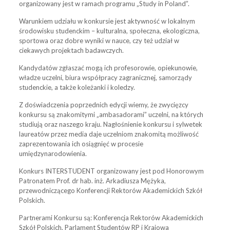
organizowany jest w ramach programu „Study in Poland”.
Warunkiem udziału w konkursie jest aktywność w lokalnym
środowisku studenckim – kulturalna, społeczna, ekologiczna,
sportowa oraz dobre wyniki w nauce, czy też udział w
ciekawych projektach badawczych.
Kandydatów zgłaszać mogą ich profesorowie, opiekunowie,
władze uczelni, biura współpracy zagranicznej, samorządy
studenckie, a także koleżanki i koledzy.
Z doświadczenia poprzednich edycji wiemy, że zwycięzcy
konkursu są znakomitymi „ambasadorami” uczelni, na których
studiują oraz naszego kraju. Nagłośnienie konkursu i sylwetek
laureatów przez media daje uczelniom znakomitą możliwość
zaprezentowania ich osiągnięć w procesie
umiędzynarodowienia.
Konkurs INTERSTUDENT organizowany jest pod Honorowym
Patronatem Prof. dr hab. inż. Arkadiusza Mężyka,
przewodniczącego Konferencji Rektorów Akademickich Szkół
Polskich.
Partnerami Konkursu są: Konferencja Rektorów Akademickich
Szkół Polskich, Parlament Studentów RP i Krajowa