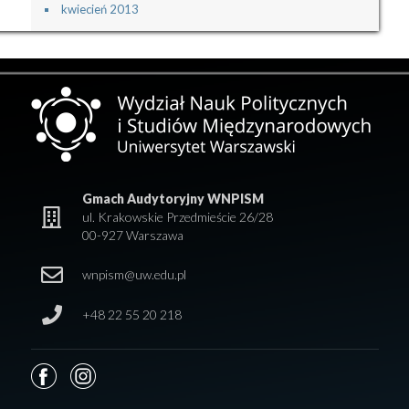
kwiecień 2013
Gmach Audytoryjny WNPISM
ul. Krakowskie Przedmieście 26/28
00-927 Warszawa
wnpism@uw.edu.pl
+48 22 55 20 218