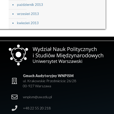
październik 2013
wrzesień 2013
kwiecień 2013
Gmach Audytoryjny WNPISM
ul. Krakowskie Przedmieście 26/28
00-927 Warszawa
wnpism@uw.edu.pl
+48 22 55 20 218