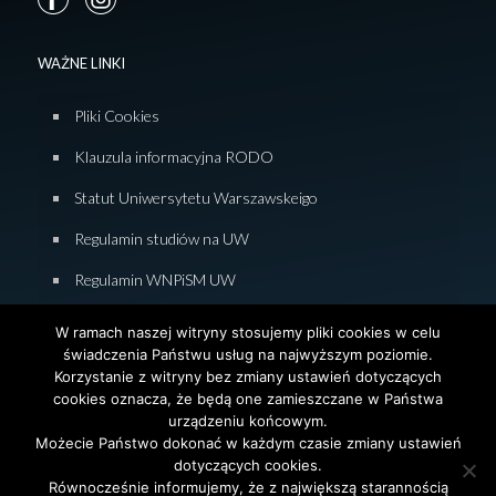
WAŻNE LINKI
Pliki Cookies
Klauzula informacyjna RODO
Statut Uniwersytetu Warszawskeigo
Regulamin studiów na UW
Regulamin WNPiSM UW
Zasady studiowania na WNPiSM
W ramach naszej witryny stosujemy pliki cookies w celu
świadczenia Państwu usług na najwyższym poziomie.
Deklaracja dostępności WNPiSM
Korzystanie z witryny bez zmiany ustawień dotyczących
cookies oznacza, że będą one zamieszczane w Państwa
urządzeniu końcowym.
Możecie Państwo dokonać w każdym czasie zmiany ustawień
dotyczących cookies.
© 2026 Wydział Nauk Politycznych i Studiów
Równocześnie informujemy, że z największą starannością
Międzynarodowych. Uniwersytet Warszawski. All Rights