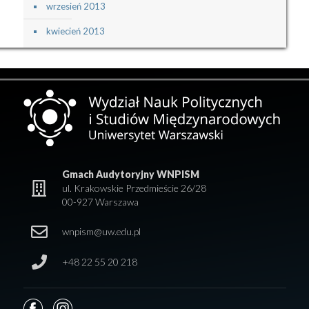
wrzesień 2013
kwiecień 2013
Gmach Audytoryjny WNPISM
ul. Krakowskie Przedmieście 26/28
00-927 Warszawa
wnpism@uw.edu.pl
+48 22 55 20 218