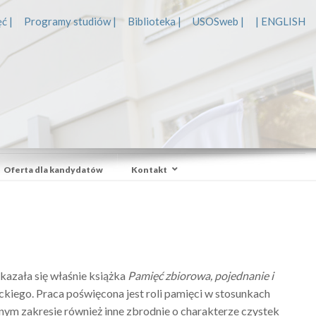
ć |
Programy studiów |
Biblioteka |
USOSweb |
| ENGLISH
Oferta dla kandydatów
Kontakt
azała się właśnie książka
Pamięć zbiorowa, pojednanie i
kiego. Praca poświęcona jest roli pamięci w stosunkach
nym zakresie również inne zbrodnie o charakterze czystek