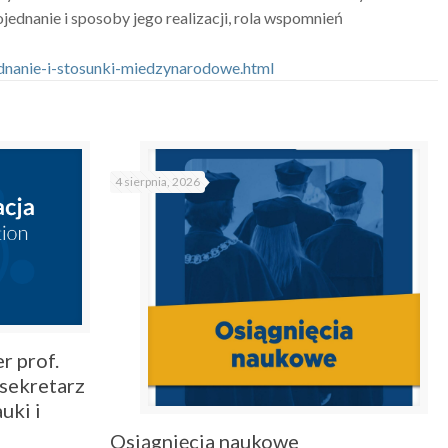
ojednanie i sposoby jego realizacji, rola wspomnień
.
dnanie-i-stosunki-
miedzynarodowe.html
4 sierpnia, 2026
r prof.
sekretarz
uki i
Osiągnięcia naukowe