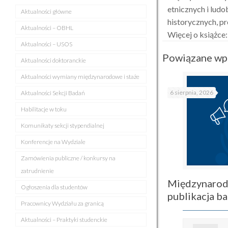
etnicznych i ludo
Aktualności główne
historycznych, p
Aktualności – OBHL
Więcej o książce
Aktualności – USOS
Powiązane wp
Aktualności doktoranckie
Aktualności wymiany międzynarodowe i staże
6 sierpnia, 2026
Aktualności Sekcji Badań
Habilitacje w toku
Komunikaty sekcji stypendialnej
Konferencje na Wydziale
Zamówienia publiczne / konkursy na
zatrudnienie
Międzynarod
Ogłoszenia dla studentów
publikacja 
Pracownicy Wydziału za granicą
Aktualności – Praktyki studenckie