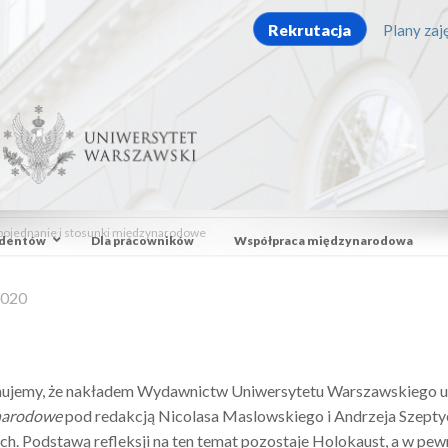
Rekrutacja
Plany zaję
 pojednanie i stosunki międzynarodowe
udentów
Dla pracowników
Współpraca międzynarodowa
2020
mujemy, że nakładem Wydawnictw Uniwersytetu Warszawskiego uk
narodowe
pod redakcją Nicolasa Maslowskiego i Andrzeja Szeptyc
. Podstawą refleksji na ten temat pozostaje Holokaust, a w pew