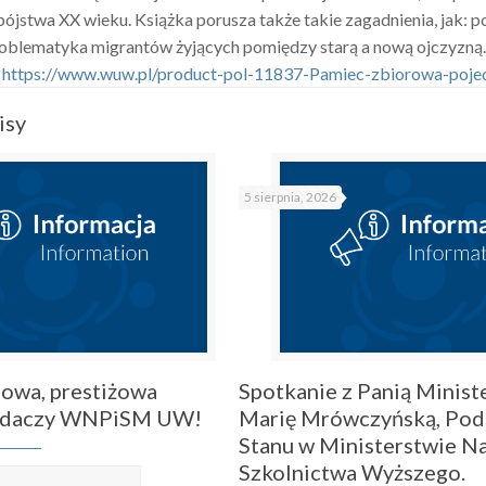
bójstwa XX wieku. Książka porusza także takie zagadnienia, jak: p
roblematyka migrantów żyjących pomiędzy starą a nową ojczyzną
:
https://www.wuw.pl/product-
pol-11837-Pamiec-zbiorowa-
poje
isy
5 sierpnia, 2026
owa, prestiżowa
Spotkanie z Panią Ministe
badaczy WNPiSM UW!
Marię Mrówczyńską, Pod
Stanu w Ministerstwie Na
Szkolnictwa Wyższego.