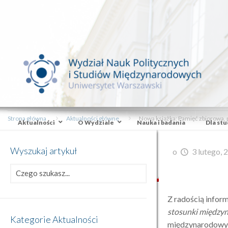
Strona główna
Aktualności główne
Nowa książka: Pamięć zbiorowa,
Aktualności
O Wydziale
Nauka i badania
Dla st
Wyszukaj artykuł
o
3 lutego, 
Z radością infor
stosunki między
Kategorie Aktualności
międzynarodowych