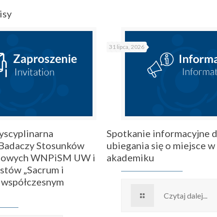
isy
31 lipca, 2026
Spotkanie informacyjne 
yscyplinarna
ubiegania się o miejsce w
 Badaczy Stosunków
akademiku
dowych WNPiSM UW i
stów „Sacrum i
 współczesnym
Czytaj dalej...