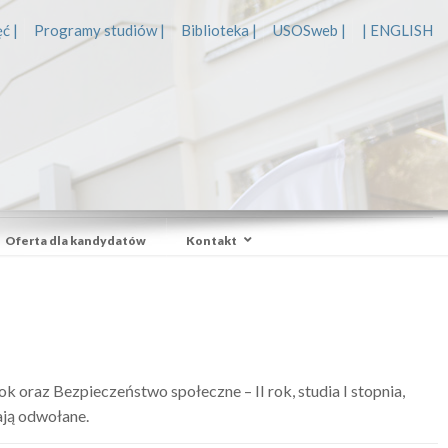
ć |
Programy studiów |
Biblioteka |
USOSweb |
| ENGLISH
Oferta dla kandydatów
Kontakt
k oraz Bezpieczeństwo społeczne – II rok, studia I stopnia,
ają odwołane.