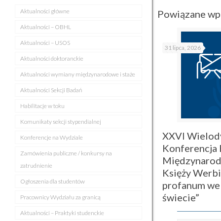
Aktualności główne
Powiązane wp
Aktualności – OBHL
Aktualności – USOS
31 lipca, 2026
Aktualności doktoranckie
Aktualności wymiany międzynarodowe i staże
Aktualności Sekcji Badań
Habilitacje w toku
Komunikaty sekcji stypendialnej
XXVI Wielod
Konferencje na Wydziale
Konferencja
Zamówienia publiczne / konkursy na
Międzynaro
zatrudnienie
Księży Werbi
Ogłoszenia dla studentów
profanum we
świecie”
Pracownicy Wydziału za granicą
Aktualności – Praktyki studenckie