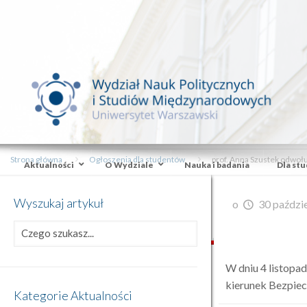
Strona główna
Ogłoszenia dla studentów
prof. Anna Szustek odwołu
Aktualności
O Wydziale
Nauka i badania
Dla st
Wyszukaj artykuł
o
30 paździ
W dniu 4 listopad
kierunek Bezpiec
Kategorie Aktualności