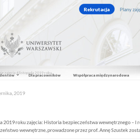
Rekrutacja
Plany zaję
je zajęcia 4 listopada 2019 roku
udentów
Dla pracowników
Współpraca międzynarodowa
ernika, 2019
a 2019 roku zajęcia: Historia bezpieczeństwa wewnętrznego – I ro
zeństwo wewnętrzne, prowadzone przez prof. Annę Szustek zost