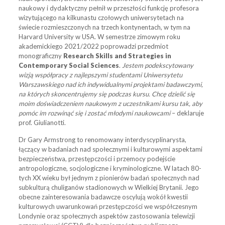
naukowy i dydaktyczny pełnił w przeszłości funkcję profesora
wizytującego na kilkunastu czołowych uniwersytetach na
świecie rozmieszczonych na trzech kontynentach, w tym na
Harvard University w USA. W semestrze zimowym roku
akademickiego 2021/2022 poprowadzi przedmiot
monograficzny
Research Skills and Strategies in
Contemporary Social Sciences
.
Jestem podekscytowany
wizją współpracy z najlepszymi studentami Uniwersytetu
Warszawskiego nad ich indywidualnymi projektami badawczymi,
na których skoncentrujemy się podczas kursu. Chcę dzielić się
moim doświadczeniem naukowym z uczestnikami kursu tak, aby
pomóc im rozwinąć się i zostać młodymi naukowcami
– deklaruje
prof. Giulianotti.
Dr Gary Armstrong to renomowany interdyscyplinarysta,
łączący w badaniach nad społecznymi i kulturowymi aspektami
bezpieczeństwa, przestępczości i przemocy podejście
antropologiczne, socjologiczne i kryminologiczne. W latach 80-
tych XX wieku był jednym z pionierów badań społecznych nad
subkulturą chuliganów stadionowych w Wielkiej Brytanii. Jego
obecne zainteresowania badawcze oscylują wokół kwestii
kulturowych uwarunkowań przestępczości we współczesnym
Londynie oraz społecznych aspektów zastosowania telewizji