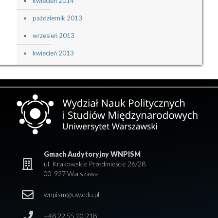
kwiecień 2014
październik 2013
wrzesień 2013
kwiecień 2013
Gmach Audytoryjny WNPISM
ul. Krakowskie Przedmieście 26/28
00-927 Warszawa
wnpism@uw.edu.pl
+48 22 55 20 218