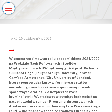
o
15 października, 2021
W semestrze zimowym roku akademickiego 2021/2022
na Wydziale Nauk Politycznych i Studiów
Międzynarodowych UW będziemy gościć prof. Richarda
Giulianottiego (Loughborough University) oraz dr.
Gary’ego Armstronga (City University of London),
którzy poprowadzą kursy w formie warsztatów
metodologicznych z zakresu współczesnych nauk
społecznych oraz nauk o bezpieczeństwie i
kryminalistyki. Wykładowcy wizytujący będą gościć na
naszej uczelni w ramach Programu zintegrowanych
działań na rzecz rozwoju Uniwersytetu Warszawskiego
(ZIP), współfinansowanego ze środków Europejskiego