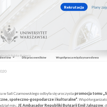
Rekrutacja
Plany zaję
elacjach Polska-Bułgaria
udentów
Dla pracowników
Współpraca międzynarodowa
2020
ku w Sali Czarnowskiego odbyła się uroczysta
promocja tomu „St
czne, społeczno-gospodarcze i kulturalne”
. Współorganizat
udział min.;
JE Ambasador Republiki Bułgarii Emil Jalnazow
, 