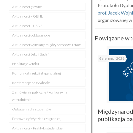
Protokołu Dyplom
Aktualności główne
prof. Jacek Wojn
Aktualności – OBHL
organizowanej w
Aktualności – USOS
Aktualności doktoranckie
Powiązane wp
Aktualności wymiany międzynarodowe i staże
Aktualności Sekcji Badań
6 sierpnia, 2026
Habilitacje w toku
Komunikaty sekcji stypendialnej
Konferencje na Wydziale
Zamówienia publiczne / konkursy na
zatrudnienie
Ogłoszenia dla studentów
Międzynarod
publikacja 
Pracownicy Wydziału za granicą
Aktualności – Praktyki studenckie