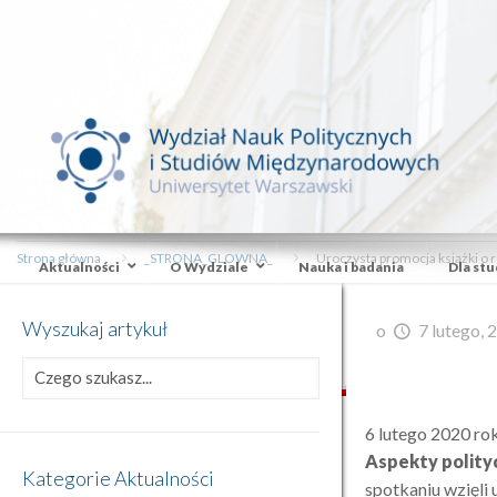
Strona główna
_STRONA_GLOWNA_
Uroczysta promocja książki o r
Aktualności
O Wydziale
Nauka i badania
Dla st
Wyszukaj artykuł
o
7 lutego, 
6 lutego 2020 ro
Aspekty polity
Kategorie Aktualności
spotkaniu wzięli 