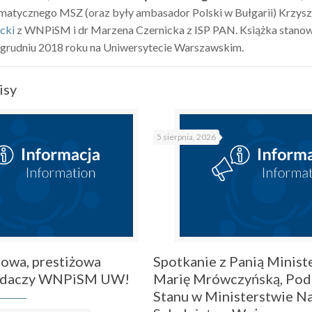
atycznego MSZ (oraz były ambasador Polski w Bułgarii) Krzyszt
icki
z WNPiSM i dr Marzena Czernicka z ISP PAN. Książka stanow
 grudniu 2018 roku na Uniwersytecie Warszawskim.
isy
5 sierpnia, 2026
owa, prestiżowa
Spotkanie z Panią Ministe
badaczy WNPiSM UW!
Marię Mrówczyńską, Pod
Stanu w Ministerstwie Na