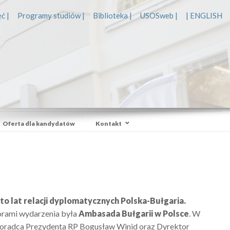
ć |
Programy studiów |
Biblioteka |
USOSweb |
| ENGLISH
Oferta dla kandydatów
Kontakt
o lat relacji dyplomatycznych Polska-Bułgaria.
orami wydarzenia była
Ambasada Bułgarii w Polsce
. W
doradca Prezydenta RP Bogusław Winid oraz Dyrektor