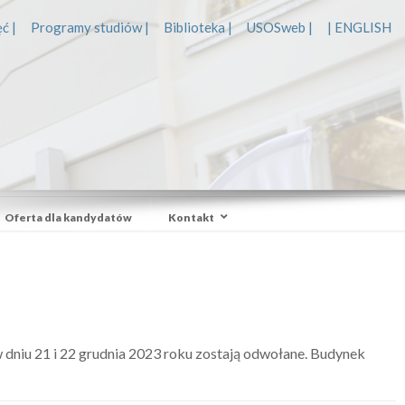
ć |
Programy studiów |
Biblioteka |
USOSweb |
| ENGLISH
Oferta dla kandydatów
Kontakt
niu 21 i 22 grudnia 2023 roku zostają odwołane. Budynek