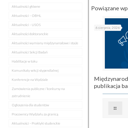
Aktualności główne
Powiązane wp
Aktualności – OBHL
Aktualności – USOS
6 sierpnia, 2026
Aktualności doktoranckie
Aktualności wymiany międzynarodowe i staże
Aktualności Sekcji Badań
Habilitacje w toku
Komunikaty sekcji stypendialnej
Międzynarod
Konferencje na Wydziale
publikacja 
Zamówienia publiczne / konkursy na
zatrudnienie
Ogłoszenia dla studentów
Pracownicy Wydziału za granicą
Aktualności – Praktyki studenckie