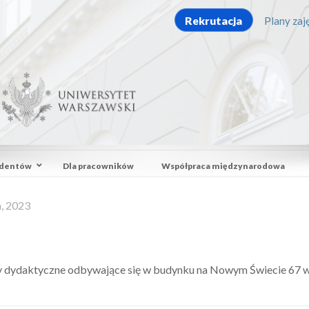
Rekrutacja
Plany zaję
udentów
Dla pracowników
Współpraca międzynarodowa
a, 2023
 dydaktyczne odbywające się w budynku na Nowym Świecie 67 w d