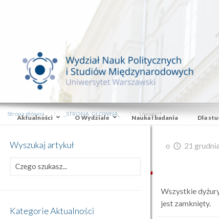
Strona główna
_STRONA_GLOWNA_
Uwaga!!
Aktualności
O Wydziale
Nauka i badania
Dla st
Wyszukaj artykuł
o
21 grudni
Wszystkie dyżury
jest zamknięty.
Kategorie Aktualności