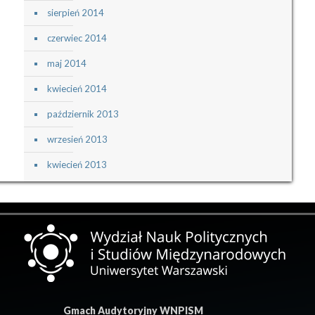
sierpień 2014
czerwiec 2014
maj 2014
kwiecień 2014
październik 2013
wrzesień 2013
kwiecień 2013
Gmach Audytoryjny WNPISM