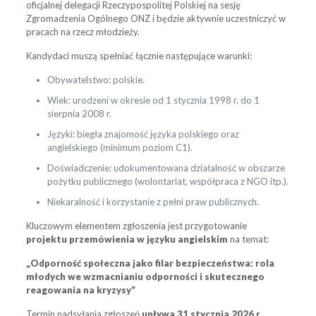
oficjalnej delegacji Rzeczypospolitej Polskiej na sesję
Zgromadzenia Ogólnego ONZ i będzie aktywnie uczestniczyć w
pracach na rzecz młodzieży.
Kandydaci muszą spełniać łącznie następujące warunki:
Obywatelstwo: polskie.
Wiek: urodzeni w okresie od 1 stycznia 1998 r. do 1
sierpnia 2008 r.
Języki: biegła znajomość języka polskiego oraz
angielskiego (minimum poziom C1).
Doświadczenie: udokumentowana działalność w obszarze
pożytku publicznego (wolontariat, współpraca z NGO itp.).
Niekaralność i korzystanie z pełni praw publicznych.
Kluczowym elementem zgłoszenia jest przygotowanie
projektu przemówienia w języku angielskim
na temat:
„Odporność społeczna jako filar bezpieczeństwa: rola
młodych we wzmacnianiu odporności i skutecznego
reagowania na kryzysy”
Termin nadsyłania zgłoszeń
upływa 31 stycznia 2026 r.