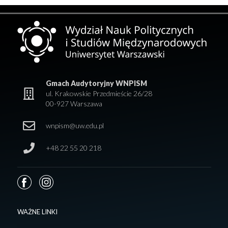
Gmach Audytoryjny WNPISM
ul. Krakowskie Przedmieście 26/28
00-927 Warszawa
wnpism@uw.edu.pl
+48 22 55 20 218
WAŻNE LINKI