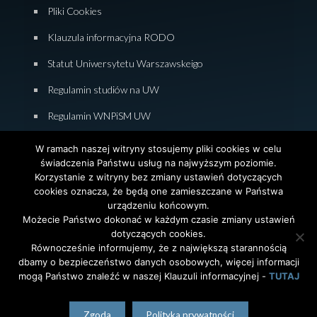
Pliki Cookies
Klauzula informacyjna RODO
Statut Uniwersytetu Warszawskeigo
Regulamin studiów na UW
Regulamin WNPiSM UW
Zasady studiowania na WNPiSM
W ramach naszej witryny stosujemy pliki cookies w celu
świadczenia Państwu usług na najwyższym poziomie.
Deklaracja dostępności WNPiSM
Korzystanie z witryny bez zmiany ustawień dotyczących
cookies oznacza, że będą one zamieszczane w Państwa
urządzeniu końcowym.
Możecie Państwo dokonać w każdym czasie zmiany ustawień
dotyczących cookies.
© 2026 Wydział Nauk Politycznych i Studiów
Równocześnie informujemy, że z największą starannością
Międzynarodowych. Uniwersytet Warszawski. All Rights
dbamy o bezpieczeństwo danych osobowych, więcej informacji
Reserved. Projekt i realizacja strony
Agencja
InterAktywni
mogą Państwo znaleźć w naszej Klauzuli informacyjnej -
TUTAJ
polski
English
(
angielski
)
Zgoda
Polityka prywatności