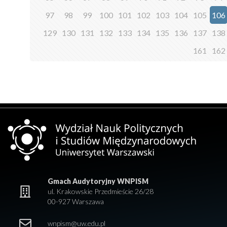
97
98
99
100
101
102
103
104
105
106
129
130
131
132
133
134
135
136
137
138
161
162
Gmach Audytoryjny WNPISM
ul. Krakowskie Przedmieście 26/28
00-927 Warszawa
wnpism@uw.edu.pl