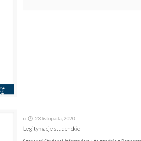
o
23 listopada, 2020
Legitymacje studenckie
Szanowni Studenci, informujemy, że zgodnie z Rozporz