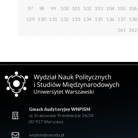
97
98
99
100
101
102
103
104
105
106
129
130
131
132
133
134
135
136
137
138
161
162
Gmach Audytoryjny WNPISM
ul. Krakowskie Przedmieście 26/28
00-927 Warszawa
wnpism@uw.edu.pl