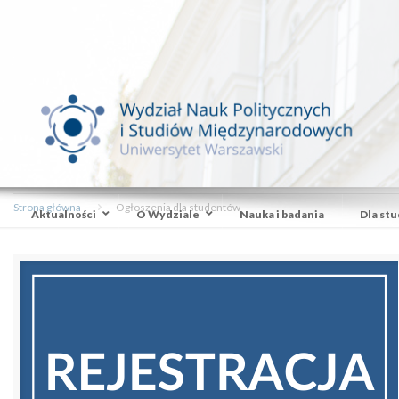
Strona główna
Ogłoszenia dla studentów
Aktualności
O Wydziale
Nauka i badania
Dla st