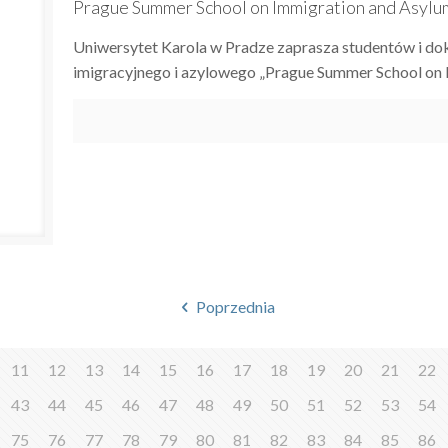
Prague Summer School on Immigration and Asylu
Uniwersytet Karola w Pradze zaprasza studentów i dok
imigracyjnego i azylowego „Prague Summer School on
Poprzednia
11
12
13
14
15
16
17
18
19
20
21
22
43
44
45
46
47
48
49
50
51
52
53
54
75
76
77
78
79
80
81
82
83
84
85
86