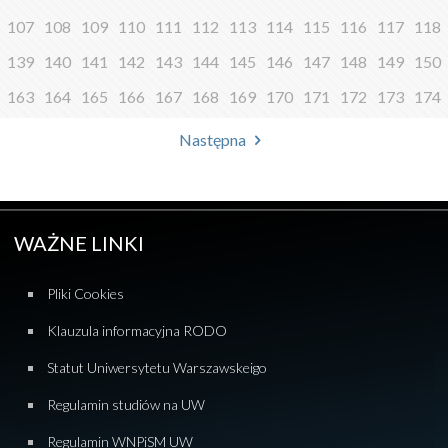
107
108
109
110
111
112
113
114
115
116
117
118
139
140
141
142
143
144
145
146
147
148
149
150
163
164
165
166
167
168
169
170
171
172
173
174
Następna
WAŻNE LINKI
Pliki Cookies
Klauzula informacyjna RODO
Statut Uniwersytetu Warszawskeigo
Regulamin studiów na UW
Regulamin WNPiSM UW