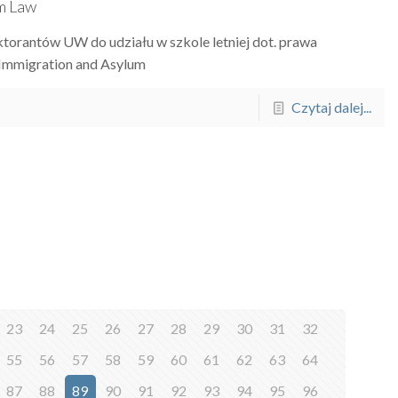
m Law
torantów UW do udziału w szkole letniej dot. prawa
 Immigration and Asylum
Czytaj dalej...
23
24
25
26
27
28
29
30
31
32
55
56
57
58
59
60
61
62
63
64
87
88
89
90
91
92
93
94
95
96