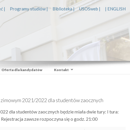
ć |
Programy studiów |
Biblioteka |
USOSweb |
| ENGLISH
Oferta dla kandydatów
Kontakt
rze zimowym 2021/2022 dla studentów zaocznych
22 dla studentów zaocznych będzie miała dwie tury: I tura:
 Rejestracja zawsze rozpoczyna się o godz. 21:00