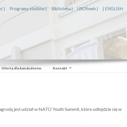
ć |
Programy studiów |
Biblioteka |
USOSweb |
| ENGLISH
Oferta dla kandydatów
Kontakt
grodą jest udział w NATO Youth Summit, które odbędzie się w