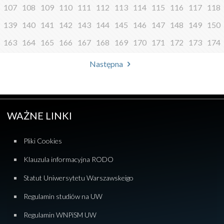
107
108
109
110
111
112
113
114
115
116
117
118
139
140
141
142
143
144
145
146
147
148
149
150
163
164
165
166
167
168
169
170
171
172
173
174
Następna
WAŻNE LINKI
Pliki Cookies
Klauzula informacyjna RODO
Statut Uniwersytetu Warszawskeigo
Regulamin studiów na UW
Regulamin WNPiSM UW