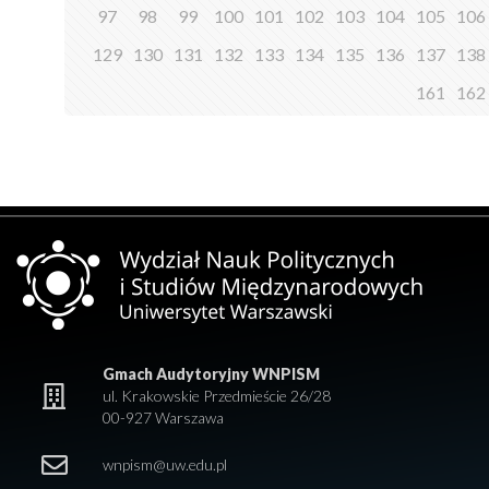
97
98
99
100
101
102
103
104
105
106
129
130
131
132
133
134
135
136
137
138
161
162
Gmach Audytoryjny WNPISM
ul. Krakowskie Przedmieście 26/28
00-927 Warszawa
wnpism@uw.edu.pl