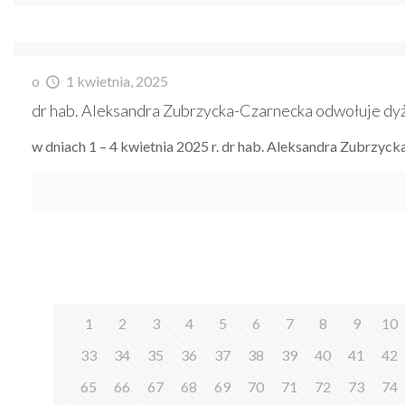
o
1 kwietnia, 2025
dr hab. Aleksandra Zubrzycka-Czarnecka odwołuje dyżu
w dniach 1 – 4 kwietnia 2025 r. dr hab. Aleksandra Zubrzyck
1
2
3
4
5
6
7
8
9
10
33
34
35
36
37
38
39
40
41
42
65
66
67
68
69
70
71
72
73
74