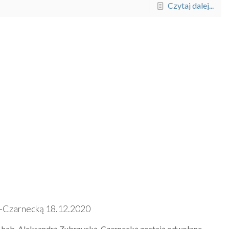
Czytaj dalej...
ą-Czarnecką 18.12.2020
z dr hab. Aleksandrą Zubrzycką-Czarnecką zostają odwołane.