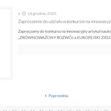
o
14 grudnia, 2020
Zaproszenie do udziału w konkursie na innowacyj
Zapraszamy do konkursu na innowacyjny artykuł nauko
„ZRÓWNOWAŻONY ROZWÓJ a EUROPEJSKI ZIELONY ŁAD”.
Poprzednia