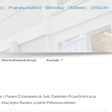
ć |
Programy studiów |
Biblioteka |
USOSweb |
| ENGLISH
Oferta dla kandydatów
Kontakt
ie z Panem Dziekanem dr. hab. Danielem Przastkiem oraz
b. Maciejem Rasiem, a także Pełnomocnikiem