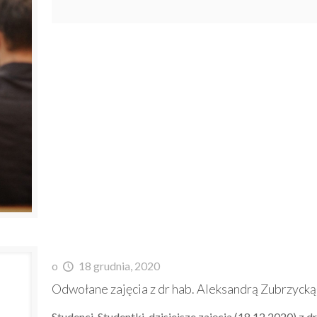
o
18 grudnia, 2020
Odwołane zajęcia z dr hab. Aleksandrą Zubrzyck
Studenci, Studentki, dzisiejsze zajęcia (18.12.2020) 