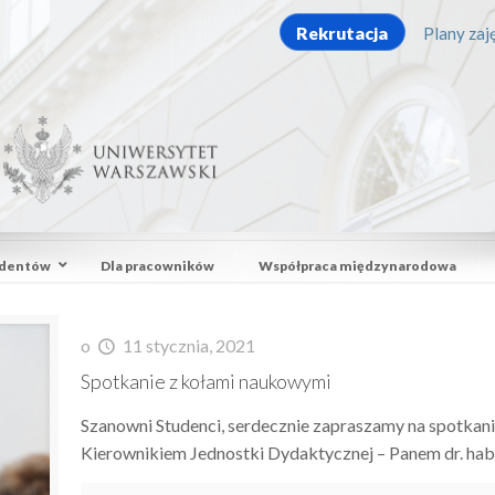
Rekrutacja
Plany zaję
udentów
Dla pracowników
Współpraca międzynarodowa
o
11 stycznia, 2021
Spotkanie z kołami naukowymi
Szanowni Studenci, serdecznie zapraszamy na spotkan
Kierownikiem Jednostki Dydaktycznej – Panem dr. ha