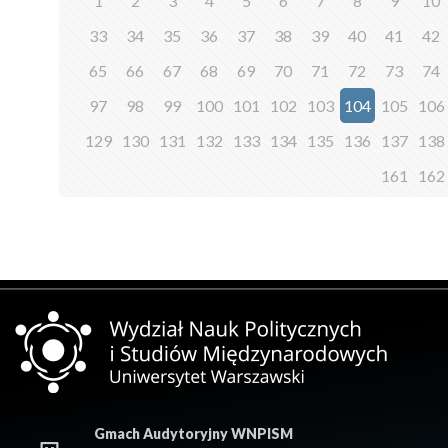
1
2
3
4
5
6
7
8
9
10
33
34
35
36
37
38
39
40
41
42
65
66
67
68
69
70
71
72
73
74
97
98
99
100
101
102
103
104
105
106
129
130
131
132
133
134
135
136
137
138
161
162
Gmach Audytoryjny WNPISM