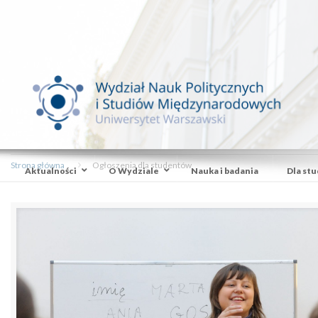
Strona główna
Ogłoszenia dla studentów
Aktualności
O Wydziale
Nauka i badania
Dla st