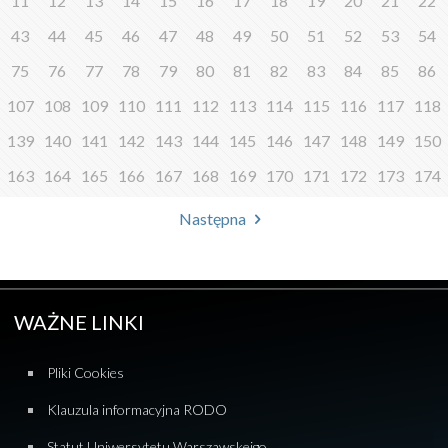
11
12
13
14
15
16
17
18
19
20
21
22
43
44
45
46
47
48
49
50
51
52
53
54
75
76
77
78
79
80
81
82
83
84
85
86
107
108
109
110
111
112
113
114
115
116
117
118
139
140
141
142
143
144
145
146
147
148
149
150
163
164
165
166
167
168
169
170
171
172
173
174
Następna
WAŻNE LINKI
Pliki Cookies
Klauzula informacyjna RODO
Statut Uniwersytetu Warszawskeigo