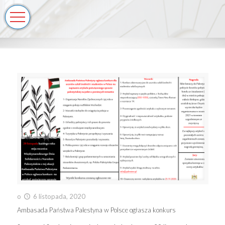
o
6 listopada, 2020
Ambasada Państwa Palestyna w Polsce ogłasza konkurs