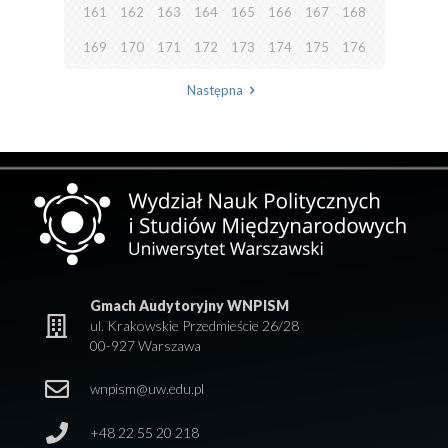
161
162
163
164
165
166
167
168
169
170
171
172
173
174
175
176
Następna
Gmach Audytoryjny WNPISM
ul. Krakowskie Przedmieście 26/28
00-927 Warszawa
wnpism@uw.edu.pl
+48 22 55 20 218