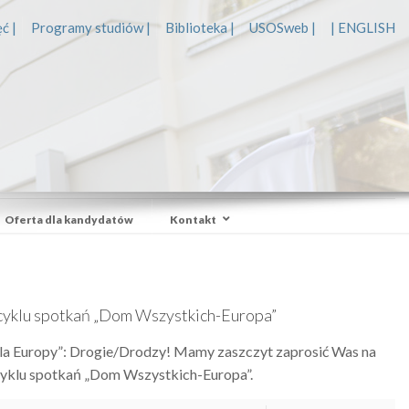
ć |
Programy studiów |
Biblioteka |
USOSweb |
| ENGLISH
Oferta dla kandydatów
Kontakt
cyklu spotkań „Dom Wszystkich-Europa”
a Europy”: Drogie/Drodzy! Mamy zaszczyt zaprosić Was na
cyklu spotkań „Dom Wszystkich-Europa”.