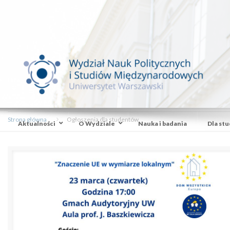
Strona główna
Ogłoszenia dla studentów
Aktualności
O Wydziale
Nauka i badania
Dla st