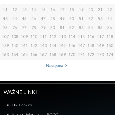
11
12
13
14
15
16
17
18
19
20
21
22
43
44
45
46
47
48
49
50
51
52
53
54
75
76
77
78
79
80
81
82
83
84
85
86
107
108
109
110
111
112
113
114
115
116
117
118
139
140
141
142
143
144
145
146
147
148
149
150
163
164
165
166
167
168
169
170
171
172
173
174
Następna
WAŻNE LINKI
Pliki Cookies
Klauzula informacyjna RODO