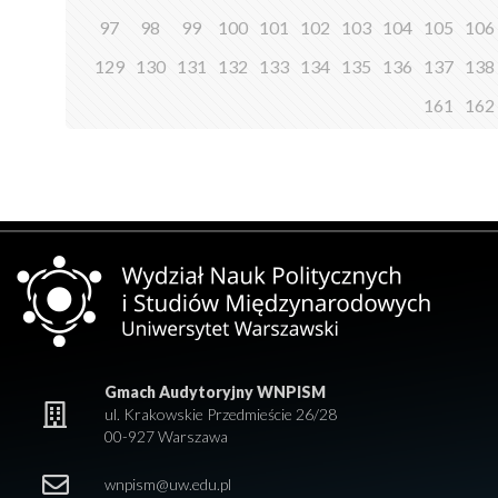
97
98
99
100
101
102
103
104
105
106
129
130
131
132
133
134
135
136
137
138
161
162
Gmach Audytoryjny WNPISM
ul. Krakowskie Przedmieście 26/28
00-927 Warszawa
wnpism@uw.edu.pl