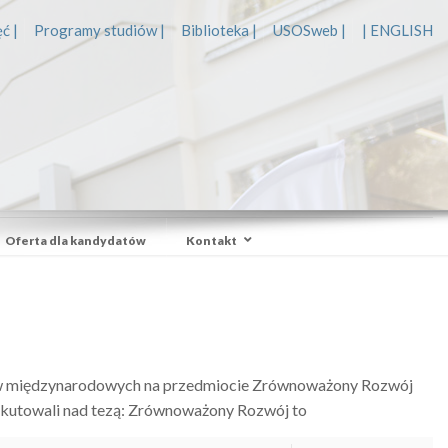
ć |
Programy studiów |
Biblioteka |
USOSweb |
| ENGLISH
Oferta dla kandydatów
Kontakt
unków międzynarodowych na przedmiocie Zrównoważony Rozwój
skutowali nad tezą: Zrównoważony Rozwój to