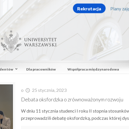
Rekrutacja
Plany zaję
udentów
Dla pracowników
Współpraca międzynarodowa
o
25 stycznia, 2023
Debata oksfordzka o zrównoważonym rozwoju
W dniu 11 stycznia studenci I roku II stopnia stos
przeprowadzili debatę oksfordzką, podczas której dy