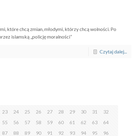
mi, które chcą zmian, młodymi, którzy chcą wolności. Po
przez islamską „policję moralności”
Czytaj dalej...
23
24
25
26
27
28
29
30
31
32
55
56
57
58
59
60
61
62
63
64
87
88
89
90
91
92
93
94
95
96