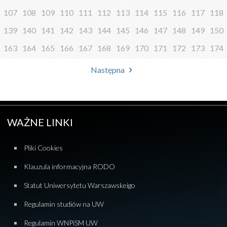
107
108
109
110
111
112
113
114
115
116
117
118
139
140
141
142
143
144
145
146
147
148
149
150
163
164
165
166
167
168
169
170
171
172
173
174
Następna
WAŻNE LINKI
Pliki Cookies
Klauzula informacyjna RODO
Statut Uniwersytetu Warszawskeigo
Regulamin studiów na UW
Regulamin WNPiSM UW