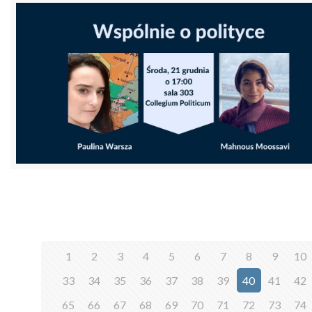
1
2
3
4
5
6
7
8
9
10
33
34
35
36
37
38
39
40
41
42
65
66
67
68
69
70
71
72
73
74