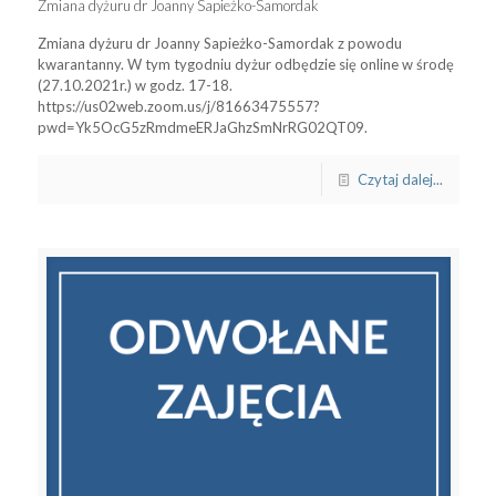
Zmiana dyżuru dr Joanny Sapieżko-Samordak
Zmiana dyżuru dr Joanny Sapieżko-Samordak z powodu
kwarantanny. W tym tygodniu dyżur odbędzie się online w środę
(27.10.2021r.) w godz. 17-18.
https://us02web.zoom.us/j/81663475557?
pwd=Yk5OcG5zRmdmeERJaGhzSmNrRG02QT09.
Czytaj dalej...