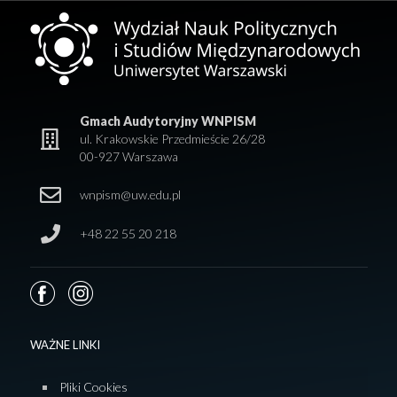
Gmach Audytoryjny WNPISM
ul. Krakowskie Przedmieście 26/28
00-927 Warszawa
wnpism@uw.edu.pl
+48 22 55 20 218
WAŻNE LINKI
Pliki Cookies