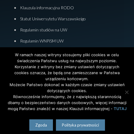
Klauzula informacyjna RODO
Statut Uniwersytetu Warszawskeigo
Regulamin studiów na UW
Regulamin WNPiSM UW
Zasady studiowania na WNPiSM
W ramach naszej witryny stosujemy pliki cookies w celu
świadczenia Państwu usług na najwyższym poziomie.
Deklaracja dostępności WNPiSM
Korzystanie z witryny bez zmiany ustawień dotyczących
cookies oznacza, że będą one zamieszczane w Państwa
urządzeniu końcowym.
Możecie Państwo dokonać w każdym czasie zmiany ustawień
dotyczących cookies.
© 2026 Wydział Nauk Politycznych i Studiów
Równocześnie informujemy, że z największą starannością
Międzynarodowych. Uniwersytet Warszawski. All Rights
dbamy o bezpieczeństwo danych osobowych, więcej informacji
Reserved. Projekt i realizacja strony
Agencja
InterAktywni
mogą Państwo znaleźć w naszej Klauzuli informacyjnej -
TUTAJ
polski
English
(
angielski
)
Zgoda
Polityka prywatności