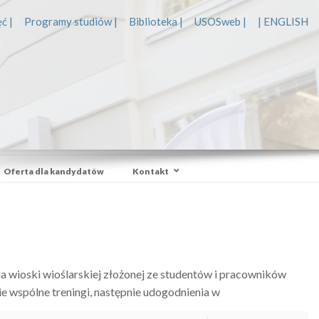
ć |
Programy studiów |
Biblioteka |
USOSweb |
| ENGLISH
Oferta dla kandydatów
Kontakt
a wioski wioślarskiej złożonej ze studentów i pracowników
 wspólne treningi, następnie udogodnienia w