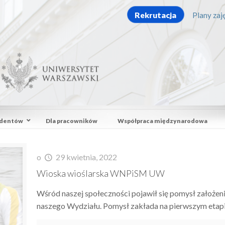
Rekrutacja
Plany zaję
udentów
Dla pracowników
Współpraca międzynarodowa
o
29 kwietnia, 2022
Wioska wioślarska WNPiSM UW
Wśród naszej społeczności pojawił się pomysł założeni
naszego Wydziału. Pomysł zakłada na pierwszym etapie