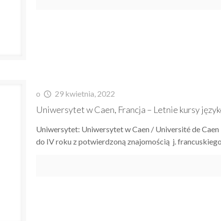
o
29 kwietnia, 2022
Uniwersytet w Caen, Francja – Letnie kursy jęz
Uniwersytet: Uniwersytet w Caen / Université de Caen L
do IV roku z potwierdzoną znajomością j. francuskieg