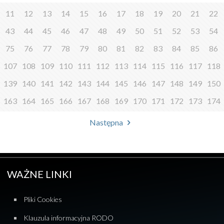
11
12
13
14
15
16
17
18
19
20
21
22
43
44
45
46
47
48
49
50
51
52
53
54
75
76
77
78
79
80
81
82
83
84
85
86
107
108
109
110
111
112
113
114
115
116
117
118
139
140
141
142
143
144
145
146
147
148
149
150
163
164
165
166
167
168
169
170
171
172
173
174
Następna
WAŻNE LINKI
Pliki Cookies
Klauzula informacyjna RODO