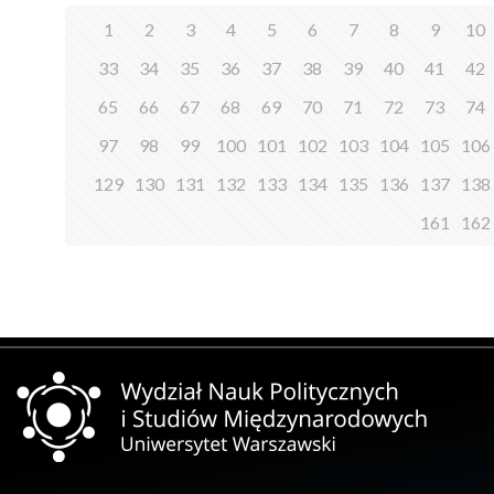
1
2
3
4
5
6
7
8
9
10
33
34
35
36
37
38
39
40
41
42
65
66
67
68
69
70
71
72
73
74
97
98
99
100
101
102
103
104
105
106
129
130
131
132
133
134
135
136
137
138
161
162