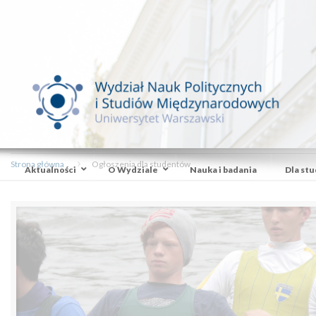
Strona główna
Ogłoszenia dla studentów
Aktualności
O Wydziale
Nauka i badania
Dla st