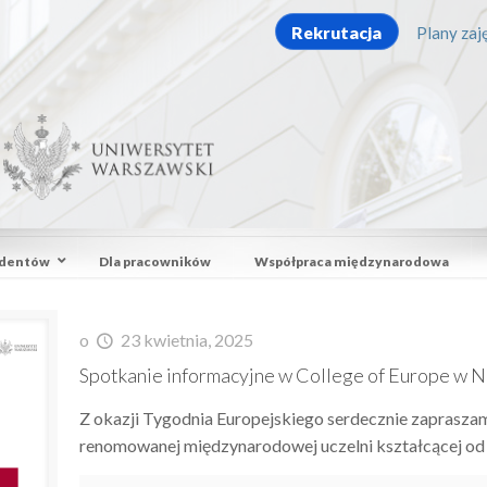
Rekrutacja
Plany zaję
udentów
Dla pracowników
Współpraca międzynarodowa
o
23 kwietnia, 2025
Spotkanie informacyjne w College of Europe w N
Z okazji Tygodnia Europejskiego serdecznie zapraszam
renomowanej międzynarodowej uczelni kształcącej od 7