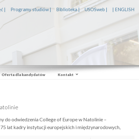
ć |
Programy studiów |
Biblioteka |
USOSweb |
| ENGLISH
Oferta dla kandydatów
Kontakt
atolinie
y do odwiedzenia College of Europe w Natolinie –
5 lat kadry instytucji europejskich i międzynarodowych,