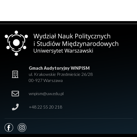
Gmach Audytoryjny WNPISM
ul. Krakowskie Przedmieście 26/28
00-927 Warszawa
wnpism@uw.edu.pl
+48 22 55 20 218