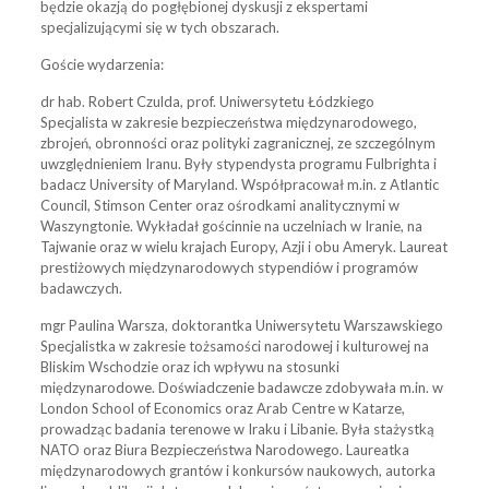
będzie okazją do pogłębionej dyskusji z ekspertami
specjalizującymi się w tych obszarach.
Goście wydarzenia:
dr hab. Robert Czulda, prof. Uniwersytetu Łódzkiego
Specjalista w zakresie bezpieczeństwa międzynarodowego,
zbrojeń, obronności oraz polityki zagranicznej, ze szczególnym
uwzględnieniem Iranu. Były stypendysta programu Fulbrighta i
badacz University of Maryland. Współpracował m.in. z Atlantic
Council, Stimson Center oraz ośrodkami analitycznymi w
Waszyngtonie. Wykładał gościnnie na uczelniach w Iranie, na
Tajwanie oraz w wielu krajach Europy, Azji i obu Ameryk. Laureat
prestiżowych międzynarodowych stypendiów i programów
badawczych.
mgr Paulina Warsza, doktorantka Uniwersytetu Warszawskiego
Specjalistka w zakresie tożsamości narodowej i kulturowej na
Bliskim Wschodzie oraz ich wpływu na stosunki
międzynarodowe. Doświadczenie badawcze zdobywała m.in. w
London School of Economics oraz Arab Centre w Katarze,
prowadząc badania terenowe w Iraku i Libanie. Była stażystką
NATO oraz Biura Bezpieczeństwa Narodowego. Laureatka
międzynarodowych grantów i konkursów naukowych, autorka