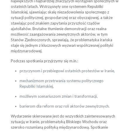
największych i najbardziej znaczących wystąpień społecznych w
ostatnich latach. Wstrząsnęły one systemem Republiki
Islamskiej, ujawniając skalę niezadowolenia społecznego z
sytuacji politycznej, gospodarczej oraz obyczajowej, a także
stawiając pod znakiem zapytania przyszłość rządów
ajatollahów. Brutalne tłumienie demonstracji oraz realna
możliwość zaangażowania zewnętrznych aktorów, w tym
Stanów Zjednoczonych, sprawiają, że problematyka irańska
staje się jednym z kluczowych wyzwań współczesnej polityki
międzynarodowej.
Podczas spotkania przyjrzymy się m.in.:
przyczynom i przebiegowi ostatnich protestów w Iranie,
mechanizmom przetrwania systemu politycznego
Republiki Islamskiej,
możliwym scenariuszom zmian i transformacji,
barierom dla reform oraz roli aktorów zewnętrznych.
Wydarzenie skierowane jest do wszystkich zainteresowanych
sytuacją w Iranie, problematyką Bliskiego Wschodu oraz
szeroko rozumianą polityką międzynarodową. Spotkanie