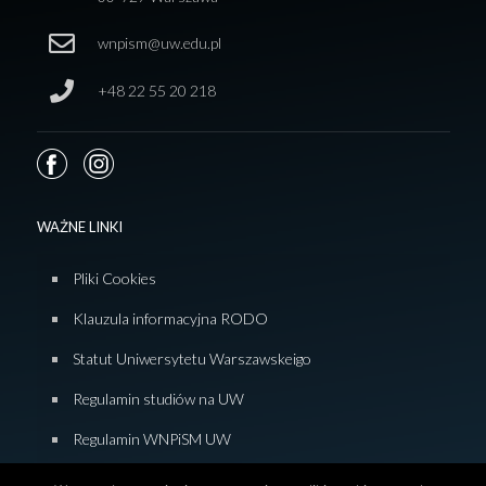
wnpism@uw.edu.pl
+48 22 55 20 218
WAŻNE LINKI
Pliki Cookies
Klauzula informacyjna RODO
Statut Uniwersytetu Warszawskeigo
Regulamin studiów na UW
Regulamin WNPiSM UW
Zasady studiowania na WNPiSM