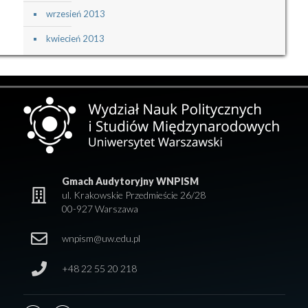
wrzesień 2013
kwiecień 2013
Gmach Audytoryjny WNPISM
ul. Krakowskie Przedmieście 26/28
00-927 Warszawa
wnpism@uw.edu.pl
+48 22 55 20 218