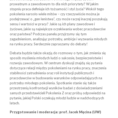
prywatnym a zawodowym to dla nich priorytety? W jakim
stopniu praca definiuje ich tożsamość i styl życia? Wokół tego
pokolenia narosło wiele mitów – czy rzeczywiście można je
podejrzewać o „gen lenistwa”, czy może raczej inaczej poszukują
sensu i wartości w pracy? Jakie są ich plany zawodowe i
życiowe, jakie są największe oczekiwania wobec pracodawców
oraz państwa? Podczas panelu przyjrzymy się tym
zagadnieniom, analizując potrzeby, ambicje i wyzwania młodych
na rynku pracy. Serdecznie zapraszamy do debaty!
Debata będzie także okazją do rozmowy o tym, jak zmienia się
sposób myślenia młodych ludzi o sukcesie, bezpieczeństwie i
rozwoju zawodowym. W centrum dyskusji znajdą się pytania
dotyczące relacji między pokoleniami na rynku pracy, znaczenia
stabilności zatrudnienia oraz roli instytucji publicznych i
pracodawców w budowaniu warunków odpowiadających na
potrzeby młodego pokolenia. Spotkanie stanie się także
przestrzenią konfrontacji wyników badań z doświadczeniami
samych przedstawicieli Pokolenia Z oraz próbą odpowiedzi na
pytanie, jakiej Polski oczekują młodzi ludzie w nadchodzących
latach.
Przygotowanie i moderacja: prof. Jacek Męcina (UW)