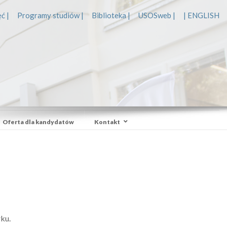
ć |
Programy studiów |
Biblioteka |
USOSweb |
| ENGLISH
Oferta dla kandydatów
Kontakt
ku.