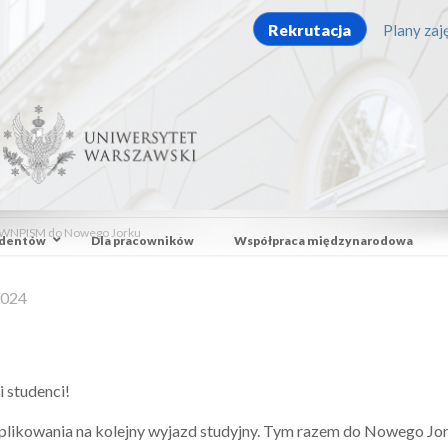
Rekrutacja
Plany zaję
ny WNPISM do Nowego Jorku
udentów
Dla pracowników
Współpraca międzynarodowa
2024
i studenci!
likowania na kolejny wyjazd studyjny. Tym razem do Nowego Jor