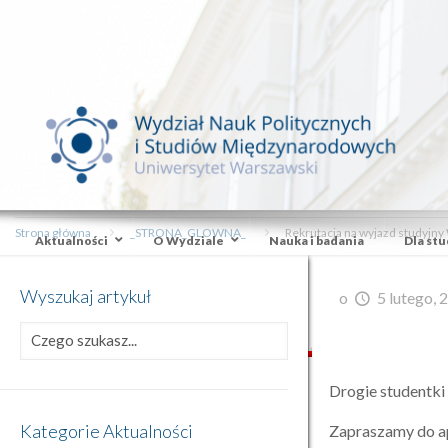
Strona główna
_STRONA_GLOWNA_
Rekrutacja na wyjazd studyj
Aktualności
O Wydziale
Nauka i badania
Dla st
Wyszukaj artykuł
o
5 lutego, 
Drogie studentki 
Kategorie Aktualności
Zapraszamy do ap