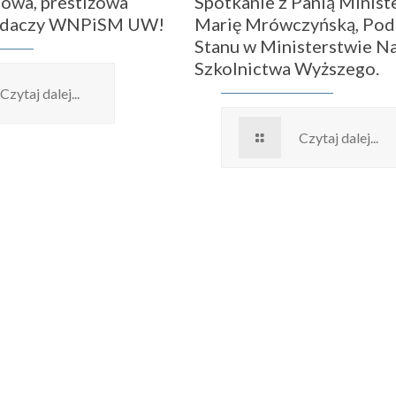
owa, prestiżowa
Spotkanie z Panią Ministe
badaczy WNPiSM UW!
Marię Mrówczyńską, Pod
Stanu w Ministerstwie Na
Szkolnictwa Wyższego.
Czytaj dalej...
Czytaj dalej...