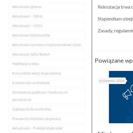
Rekrutacja trwa
Aktualności główne
Aktualności – OBHL
Stypendium obejm
Aktualności – USOS
Zasady, regulamin
Aktualności doktoranckie
Aktualności wymiany międzynarodowe i staże
Aktualności Sekcji Badań
Powiązane wp
Habilitacje w toku
Komunikaty sekcji stypendialnej
6 sierpnia, 2026
Konferencje na Wydziale
Zamówienia publiczne / konkursy na
zatrudnienie
Ogłoszenia dla studentów
Pracownicy Wydziału za granicą
Aktualności – Praktyki studenckie