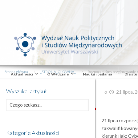
Strona główna
_STRONA_GLOWNA_
Rozpoczęliśmy przyjmowanie 
Aktualności
O Wydziale
Nauka i badania
Dla st
Wyszukaj artykuł
o
21 lipca, 
21 lipca rozpocz
zakwalifikowanyc
Kategorie Aktualności
kierunki jak: Cyb