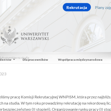
Rekrutacja
Plany zaję
dokumentów na studia
udentów
Dla pracowników
Współpraca międzynarodowa
2023
ęliśmy pracę Komisji Rekrutacyjnej WNPISM, która przez najbli
h na studia. W tym roku prowadzimy rekrutację na rekordową licz
erbezpieczeństwo (II stopień), Organizowanie runku pracy (II stopie