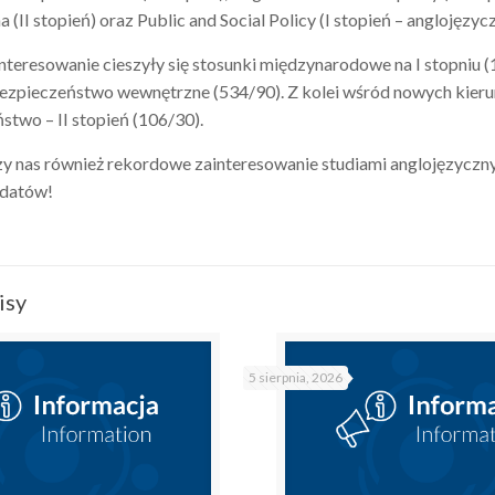
 (II stopień) oraz Public and Social Policy (I stopień – anglojęzycz
teresowanie cieszyły się stosunki międzynarodowe na I stopniu (1
ezpieczeństwo wewnętrzne (534/90). Z kolei wśród nowych kieru
two – II stopień (106/30).
zy nas również rekordowe zainteresowanie studiami anglojęzycznym
ydatów!
isy
5 sierpnia, 2026