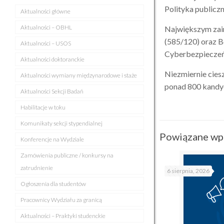
Polityka publiczna
Aktualności główne
Aktualności – OBHL
Największym zain
(585/120) oraz B
Aktualności – USOS
Cyberbezpieczeńs
Aktualności doktoranckie
Niezmiernie cies
Aktualności wymiany międzynarodowe i staże
ponad 800 kand
Aktualności Sekcji Badań
Habilitacje w toku
Komunikaty sekcji stypendialnej
Powiązane wp
Konferencje na Wydziale
Zamówienia publiczne / konkursy na
zatrudnienie
6 sierpnia, 2026
Ogłoszenia dla studentów
Pracownicy Wydziału za granicą
Aktualności – Praktyki studenckie