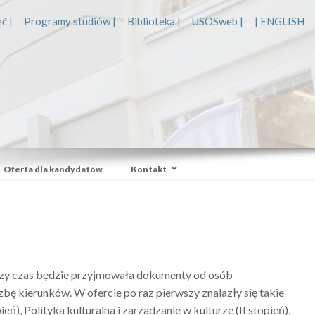
ć |
Programy studiów |
Biblioteka |
USOSweb |
| ENGLISH
Oferta dla kandydatów
Kontakt
ższy czas będzie przyjmowała dokumenty od osób
bę kierunków. W ofercie po raz pierwszy znalazły się takie
ń), Polityka kulturalna i zarządzanie w kulturze (II stopień),