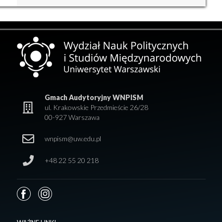
Gmach Audytoryjny WNPISM
ul. Krakowskie Przedmieście 26/28
00-927 Warszawa
wnpism@uw.edu.pl
+48 22 55 20 218