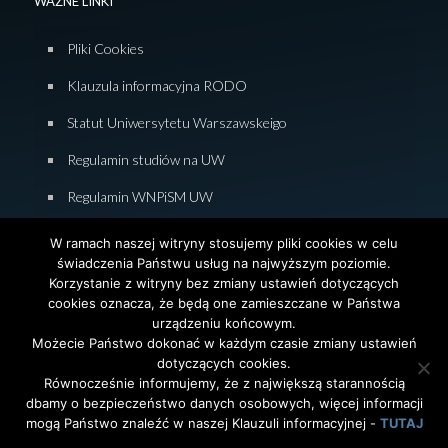
WAŻNE LINKI
Pliki Cookies
Klauzula informacyjna RODO
Statut Uniwersytetu Warszawskeigo
Regulamin studiów na UW
Regulamin WNPiSM UW
Zasady studiowania na WNPiSM
W ramach naszej witryny stosujemy pliki cookies w celu
świadczenia Państwu usług na najwyższym poziomie.
Deklaracja dostępności WNPiSM
Korzystanie z witryny bez zmiany ustawień dotyczących
cookies oznacza, że będą one zamieszczane w Państwa
urządzeniu końcowym.
Możecie Państwo dokonać w każdym czasie zmiany ustawień
dotyczących cookies.
© 2026 Wydział Nauk Politycznych i Studiów
Równocześnie informujemy, że z największą starannością
Międzynarodowych. Uniwersytet Warszawski. All Rights
dbamy o bezpieczeństwo danych osobowych, więcej informacji
Reserved. Projekt i realizacja strony
Agencja
InterAktywni
mogą Państwo znaleźć w naszej Klauzuli informacyjnej -
TUTAJ