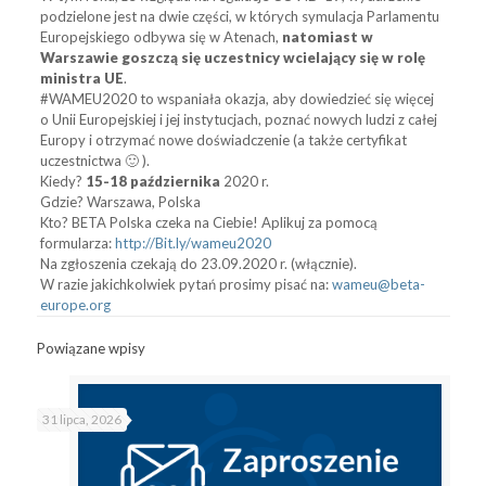
podzielone jest na dwie części, w których symulacja Parlamentu
Europejskiego odbywa się w Atenach,
natomiast w
Warszawie goszczą się uczestnicy wcielający się w rolę
ministra UE
.
#WAMEU2020 to wspaniała okazja, aby dowiedzieć się więcej
o Unii Europejskiej i jej instytucjach, poznać nowych ludzi z całej
Europy i otrzymać nowe doświadczenie (a także certyfikat
uczestnictwa 🙂 ).
Kiedy?
15-18 października
2020 r.
Gdzie? Warszawa, Polska
Kto? BETA Polska czeka na Ciebie! Aplikuj za pomocą
formularza:
http://Bit.ly/wameu2020
Na zgłoszenia czekają do 23.09.2020 r. (włącznie).
W razie jakichkolwiek pytań prosimy pisać na:
wameu@beta-
europe.org
Powiązane wpisy
31 lipca, 2026