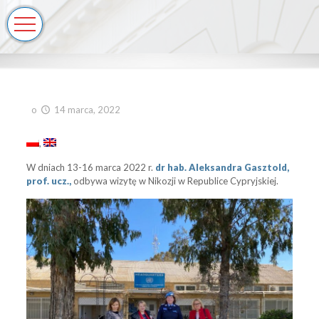
o
14 marca, 2022
W dniach 13-16 marca 2022 r.
dr hab. Aleksandra Gasztold,
prof. ucz.,
odbywa wizytę w Nikozji w Republice Cypryjskiej.