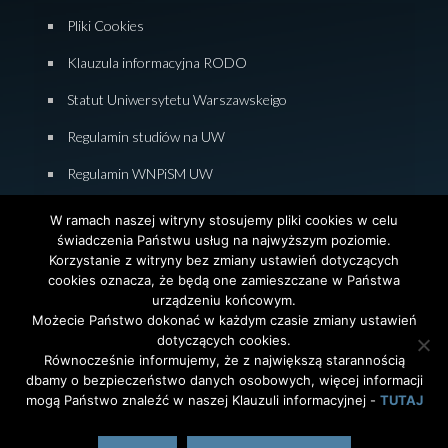
Pliki Cookies
Klauzula informacyjna RODO
Statut Uniwersytetu Warszawskeigo
Regulamin studiów na UW
Regulamin WNPiSM UW
Zasady studiowania na WNPiSM
W ramach naszej witryny stosujemy pliki cookies w celu
świadczenia Państwu usług na najwyższym poziomie.
Deklaracja dostępności WNPiSM
Korzystanie z witryny bez zmiany ustawień dotyczących
cookies oznacza, że będą one zamieszczane w Państwa
urządzeniu końcowym.
Możecie Państwo dokonać w każdym czasie zmiany ustawień
dotyczących cookies.
© 2026 Wydział Nauk Politycznych i Studiów
Równocześnie informujemy, że z największą starannością
Międzynarodowych. Uniwersytet Warszawski. All Rights
dbamy o bezpieczeństwo danych osobowych, więcej informacji
Reserved. Projekt i realizacja strony
Agencja
InterAktywni
mogą Państwo znaleźć w naszej Klauzuli informacyjnej -
TUTAJ
polski
English
(
angielski
)