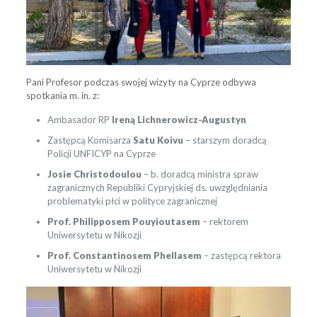
Pani Profesor podczas swojej wizyty na Cyprze odbywa
spotkania m. in. z:
Ambasador RP
Ireną Lichnerowicz-Augustyn
Zastępcą Komisarza
Satu Koivu
– starszym doradcą
Policji UNFICYP na Cyprze
Josie Christodoulou
– b. doradcą ministra spraw
zagranicznych Republiki Cypryjskiej ds. uwzględniania
problematyki płci w polityce zagranicznej
Prof.
Philipposem Pouyioutasem
– rektorem
Uniwersytetu w Nikozji
Prof. Constantinosem Phellasem
– zastępcą rektora
Uniwersytetu w Nikozji