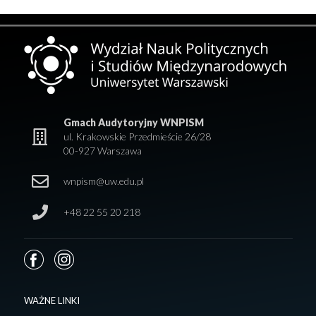
Gmach Audytoryjny WNPISM
ul. Krakowskie Przedmieście 26/28
00-927 Warszawa
wnpism@uw.edu.pl
+48 22 55 20 218
WAŻNE LINKI