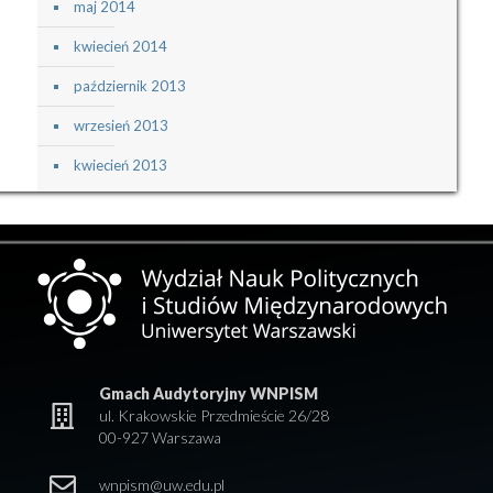
maj 2014
kwiecień 2014
październik 2013
wrzesień 2013
kwiecień 2013
Gmach Audytoryjny WNPISM
ul. Krakowskie Przedmieście 26/28
00-927 Warszawa
wnpism@uw.edu.pl