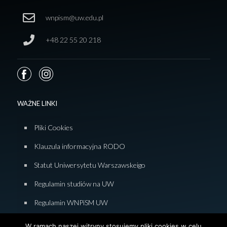
wnpism@uw.edu.pl
+48 22 55 20 218
WAŻNE LINKI
Pliki Cookies
Klauzula informacyjna RODO
Statut Uniwersytetu Warszawskeigo
Regulamin studiów na UW
Regulamin WNPiSM UW
Zasady studiowania na WNPiSM
W ramach naszej witryny stosujemy pliki cookies w celu