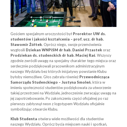
Gościem specjalnym uroczystości był
Prorektor UW ds.
studentów i jakości kształcenia –
prof. ucz. dr hab.
Sławomir Żółtek
. Oprócz niego, swoje przemówienia
wygłosili
Dziekan WNPiSM
dr hab. Daniel Przastek
oraz
Prodziekan ds. studenckich dr hab. Maciej Raś
. Wszyscy
zgodnie zwrócili uwagę na specjalny charakter tego miejsca oraz
serdecznie podziękowali pracownikom administracyjnym
naszego Wydziału bez których inicjatywy powstanie Klubu
byłoby niemożliwe. Głos zabrała również
Przewodnicząca
Samorządu Studenckiego – Justyna Smoleń
, która w
imieniu społeczności studentów podziękowała za utworzenie
takiej przestrzeni na Wydziale, jednocześnie zwracając uwagę na
jej zapotrzebowanie. Po zakończeniu części oficjalnej po raz
pierwszy zabłysnął neon z logotypem Wydziału oficjalnie
symbolizując otwarcie Klubu.
Klub Studenta
otwiera wiele możliwości dla studentów
naszego Wydziału. Oprócz bycia miejscem nauki i spotkań,