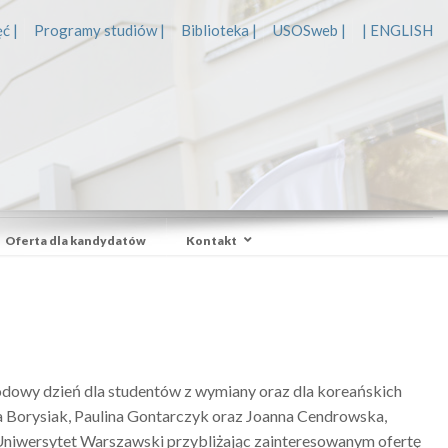
ć |
Programy studiów |
Biblioteka |
USOSweb |
| ENGLISH
Oferta dla kandydatów
Kontakt
odowy dzień dla studentów z wymiany oraz dla koreańskich
a Borysiak, Paulina Gontarczyk oraz Joanna Cendrowska,
niwersytet Warszawski przybliżając zainteresowanym ofertę