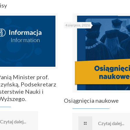
isy
4 sierpnia, 2026
anią Minister prof.
zyńską, Podsekretarz
sterstwie Nauki i
 Wyższego.
Osiągnięcia naukowe
Czytaj dalej...
Czytaj dalej...