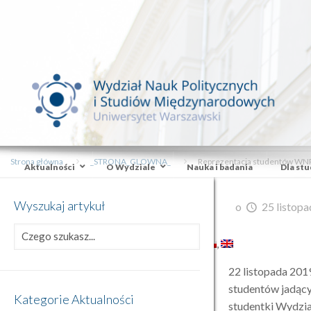
Strona główna
_STRONA_GLOWNA_
Reprezentacja studentów WNP
Aktualności
O Wydziale
Nauka i badania
Dla st
Wyszukaj artykuł
o
25 listopa
22 listopada 201
studentów jadący
Kategorie Aktualności
studentki Wydzi