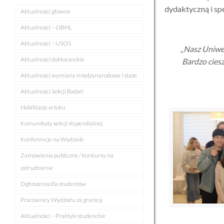
dydaktyczną i sp
Aktualności główne
Aktualności – OBHL
Aktualności – USOS
„Nasz Uniwer
Aktualności doktoranckie
Bardzo ciesz
Aktualności wymiany międzynarodowe i staże
Aktualności Sekcji Badań
Habilitacje w toku
Komunikaty sekcji stypendialnej
Konferencje na Wydziale
Zamówienia publiczne / konkursy na
zatrudnienie
Ogłoszenia dla studentów
Pracownicy Wydziału za granicą
Aktualności – Praktyki studenckie