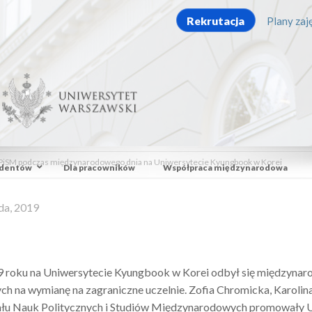
Rekrutacja
Plany zaję
iSM podczas międzynarodowego dnia na Uniwersytecie Kyungbook w Korei
udentów
Dla pracowników
Współpraca międzynarodowa
da, 2019
9 roku na Uniwersytecie Kyungbook w Korei odbył się międzynar
ch na wymianę na zagraniczne uczelnie. Zofia Chromicka, Karolin
ału Nauk Politycznych i Studiów Międzynarodowych promowały U