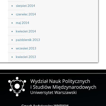
sierpień 2014
czerwiec 2014
maj 2014
kwiecień 2014
październik 2013
wrzesień 2013
kwiecień 2013
Gmach Audytoryjny WNPISM